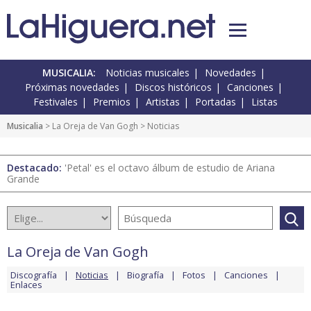
MUSICALIA:
Noticias musicales
Novedades
Próximas novedades
Discos históricos
Canciones
Festivales
Premios
Artistas
Portadas
Listas
Musicalia
>
La Oreja de Van Gogh
> Noticias
Destacado:
'Petal' es el octavo álbum de estudio de Ariana
Grande
La Oreja de Van Gogh
Discografía
Noticias
Biografía
Fotos
Canciones
Enlaces