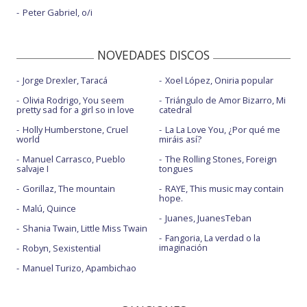
Peter Gabriel, o/i
NOVEDADES DISCOS
Jorge Drexler, Taracá
Xoel López, Oniria popular
Olivia Rodrigo, You seem
Triángulo de Amor Bizarro, Mi
pretty sad for a girl so in love
catedral
Holly Humberstone, Cruel
La La Love You, ¿Por qué me
world
miráis así?
Manuel Carrasco, Pueblo
The Rolling Stones, Foreign
salvaje I
tongues
Gorillaz, The mountain
RAYE, This music may contain
hope.
Malú, Quince
Juanes, JuanesTeban
Shania Twain, Little Miss Twain
Fangoria, La verdad o la
imaginación
Robyn, Sexistential
Manuel Turizo, Apambichao