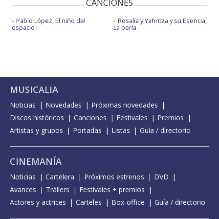
CANCIONES
Pablo López, El niño del
Rosalía y Yahritza y su Esencia,
espacio
La perla
MUSICALIA
Noticias
Novedades
Próximas novedades
Discos históricos
Canciones
Festivales
Premios
Artistas y grupos
Portadas
Listas
Guía / directorio
CINEMANÍA
Noticias
Cartelera
Próximos estrenos
DVD
Avances
Tráilers
Festivales + premios
Actores y actrices
Carteles
Box-office
Guía / directorio