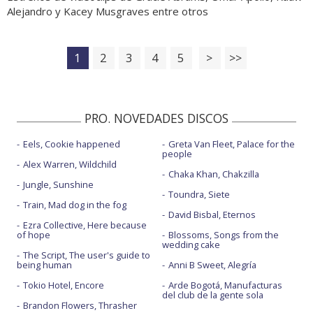
Alejandro y Kacey Musgraves entre otros
1
2
3
4
5
>
>>
PRO. NOVEDADES DISCOS
Eels, Cookie happened
Greta Van Fleet, Palace for the
people
Alex Warren, Wildchild
Chaka Khan, Chakzilla
Jungle, Sunshine
Toundra, Siete
Train, Mad dog in the fog
David Bisbal, Eternos
Ezra Collective, Here because
of hope
Blossoms, Songs from the
wedding cake
The Script, The user's guide to
being human
Anni B Sweet, Alegría
Tokio Hotel, Encore
Arde Bogotá, Manufacturas
del club de la gente sola
Brandon Flowers, Thrasher