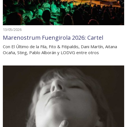
13/05/2026
Marenostrum Fuengirola 2026: Cartel
Con El Último de la Fila, Fito & Fitipaldis, Dani Martín, Aitana
Ocaña, Sting, Pablo Alborán y LODVG entre otros