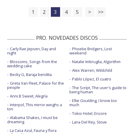
1
2
3
4
5
>
>>
PRO. NOVEDADES DISCOS
Carly Rae Jepsen, Day and
Phoebe Bridgers, Lost
night
weekend
Blossoms, Songs from the
Natalie Imbruglia, Algorithm
wedding cake
Alex Warren, Wildchild
Becky G, Baraja bendita
Pablo López, El cuatro
Greta Van Fleet, Palace for the
people
The Script, The user's guide to
being human
Anni B Sweet, Alegría
Ellie Goulding, I know too
Interpol, This mirror weighs a
much
ton
Tokio Hotel, Encore
Alabama Shakes, I must be
dreaming
Lana Del Rey, Stove
La Casa Azul, Fauna y flora