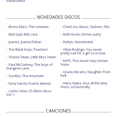
subacuática
NOVEDADES DISCOS
Bruno Mars, The romantic
Charli xcx, Music, fashion, film
Bad Gyal, Más cara
Niall Horan, Dinner party
Juanes, JuanesTeban
Robyn, Sexistential
The Black Keys, Peaches!
Olivia Rodrigo, You seem
pretty sad for a girl so in love
Shania Twain, Little Miss Twain
RAYE, This music may contain
hope.
Paul McCartney, The boys of
Dungeon Lane
Gracie Abrams, Daughter from
hell
Gorillaz, The mountain
Harry Styles, Kiss all the time.
Kany García, Puerta abierta
Disco, occasionally.
Carlos Vives, El último disco
Vol. 1
CANCIONES