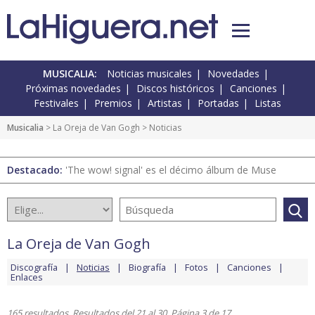
MUSICALIA:
Noticias musicales
Novedades
Próximas novedades
Discos históricos
Canciones
Festivales
Premios
Artistas
Portadas
Listas
Musicalia
>
La Oreja de Van Gogh
> Noticias
Destacado:
'The wow! signal' es el décimo álbum de Muse
La Oreja de Van Gogh
Discografía
Noticias
Biografía
Fotos
Canciones
Enlaces
165 resultados. Resultados del 21 al 30. Página 3 de 17