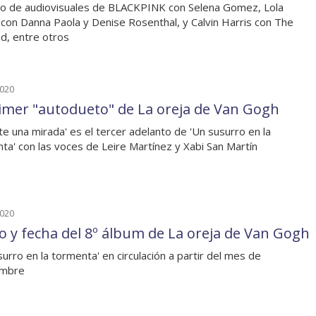
o de audiovisuales de BLACKPINK con Selena Gomez, Lola
 con Danna Paola y Denise Rosenthal, y Calvin Harris con The
, entre otros
2020
rimer "autodueto" de La oreja de Van Gogh
te una mirada' es el tercer adelanto de 'Un susurro en la
ta' con las voces de Leire Martínez y Xabi San Martín
2020
lo y fecha del 8º álbum de La oreja de Van Gogh
surro en la tormenta' en circulación a partir del mes de
embre