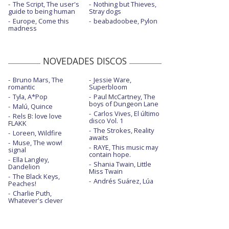
The Script, The user's
Nothing but Thieves,
guide to being human
Stray dogs
Europe, Come this
beabadoobee, Pylon
madness
NOVEDADES DISCOS
Bruno Mars, The
Jessie Ware,
romantic
Superbloom
Tyla, A*Pop
Paul McCartney, The
boys of Dungeon Lane
Malú, Quince
Carlos Vives, El último
Rels B: love love
disco Vol. 1
FLAKK
The Strokes, Reality
Loreen, Wildfire
awaits
Muse, The wow!
RAYE, This music may
signal
contain hope.
Ella Langley,
Shania Twain, Little
Dandelion
Miss Twain
The Black Keys,
Andrés Suárez, Lúa
Peaches!
Charlie Puth,
Whatever's clever