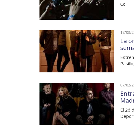
Co.
17/03/
La o
sem
Estren
Pasillo
07/02/
Entr
Madr
El 26 
Depor