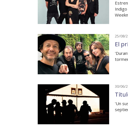
Estren
Indigo
Weeknd
25/08/
El p
'Duran
tormen
30/06/
Títu
'Un su
septi