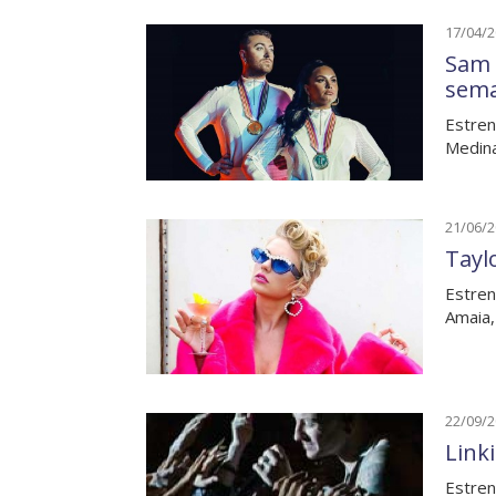
17/04/
Sam 
sem
Estren
Medina
21/06/
Tayl
Estren
Amaia,
22/09/
Link
Estren