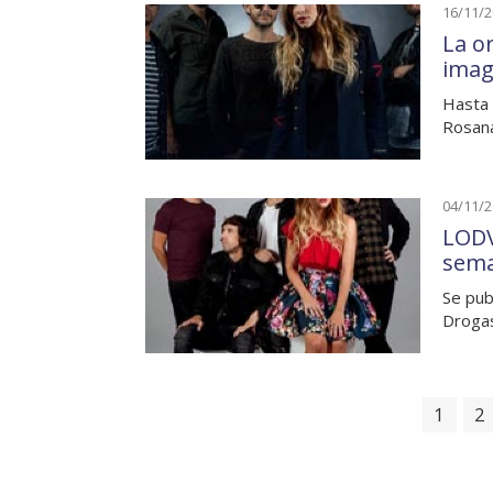
16/11/
La o
imag
Hasta 
Rosana
04/11/
LODV
sem
Se pub
Drogas
1
2