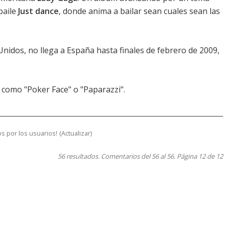
baile
Just dance
, donde anima a bailar sean cuales sean las
nidos, no llega a España hasta finales de febrero de 2009,
 como "Poker Face" o "Paparazzi".
s por los usuarios!
(
Actualizar
)
56 resultados. Comentarios del 56 al 56. Página 12 de 12