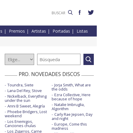
es
Premios
Artistas
Portadas
Listas
PRO. NOVEDADES DISCOS
Toundra, Siete
Jorja Smith, What are
the odds
Lana Del Rey, Stove
Ezra Collective, Here
Nickelback, Everything
because of hope
under the sun
Natalie Imbruglia,
Anni B Sweet, Alegría
Algorithm
Phoebe Bridgers, Lost
Carly Rae Jepsen, Day
weekend
and night
Los Enemigos,
Europe, Come this
Canciones chulas
madness
Los Zigarros, Carne