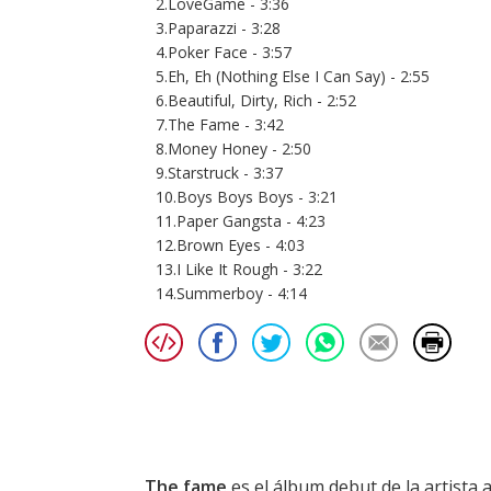
2.LoveGame - 3:36
3.Paparazzi - 3:28
4.Poker Face - 3:57
5.Eh, Eh (Nothing Else I Can Say) - 2:55
6.Beautiful, Dirty, Rich - 2:52
7.The Fame - 3:42
8.Money Honey - 2:50
9.Starstruck - 3:37
10.Boys Boys Boys - 3:21
11.Paper Gangsta - 4:23
12.Brown Eyes - 4:03
13.I Like It Rough - 3:22
14.Summerboy - 4:14
The fame
es el álbum debut de la artista