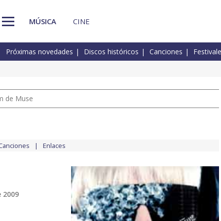
MÚSICA
CINE
Próximas novedades
Discos históricos
Canciones
Festival
um de Muse
Canciones
Enlaces
e 2009