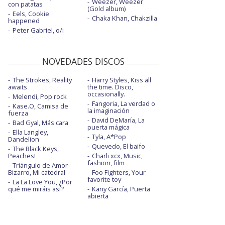
Weezer, Weezer
con patatas
(Gold album)
Eels, Cookie
Chaka Khan, Chakzilla
happened
Peter Gabriel, o/i
NOVEDADES DISCOS
The Strokes, Reality
Harry Styles, Kiss all
awaits
the time. Disco,
occasionally.
Melendi, Pop rock
Fangoria, La verdad o
Kase.O, Camisa de
la imaginación
fuerza
David DeMaría, La
Bad Gyal, Más cara
puerta mágica
Ella Langley,
Tyla, A*Pop
Dandelion
Quevedo, El baifo
The Black Keys,
Peaches!
Charli xcx, Music,
fashion, film
Triángulo de Amor
Bizarro, Mi catedral
Foo Fighters, Your
favorite toy
La La Love You, ¿Por
qué me miráis así?
Kany García, Puerta
abierta