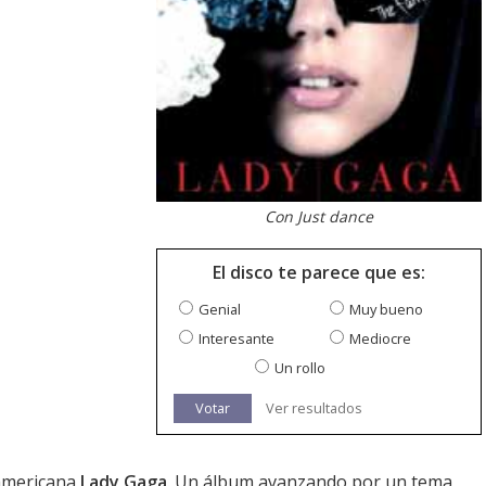
Con Just dance
El disco te parece que es:
Genial
Muy bueno
Interesante
Mediocre
Un rollo
Votar
Ver resultados
 americana
Lady Gaga
. Un álbum avanzando por un tema