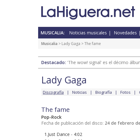
MUSICALIA:
Noticias musicales
Novedades
Musicalia
>
Lady Gaga
> The fame
Destacado:
'The wow! signal' es el décimo álb
Lady Gaga
Discografía
Noticias
Biografía
Fotos
The fame
Pop-Rock
Fecha de publicación del disco:
24 de febrero d
1.Just Dance - 4:02