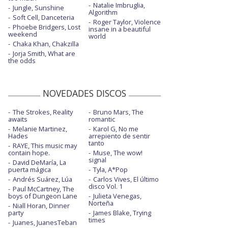
Dream dancing - con Tony Bennett
Natalie Imbruglia,
Jungle, Sunshine
Algorithm
Soft Cell, Danceteria
Hold my hand
Roger Taylor, Violence
Phoebe Bridgers, Lost
insane in a beautiful
weekend
world
Hold my hand - Live from The Oscars
Chaka Khan, Chakzilla
2023
Jorja Smith, What are
the odds
I get a kick out of you - con Tony Bennett
I'll never love again - con Bradley Cooper
NOVEDADES DISCOS
I've you under my skin - con Tony Bennett
The Strokes, Reality
Bruno Mars, The
Joanne (Where do you think you're goin'?)
awaits
romantic
- Piano
Melanie Martinez,
Karol G, No me
Hades
arrepiento de sentir
John Wayne
tanto
RAYE, This music may
contain hope.
Muse, The wow!
Killah - Apple Music Live 2026
signal
David DeMaría, La
puerta mágica
Tyla, A*Pop
Killah - Saturday Night Live | 2025
Andrés Suárez, Lúa
Carlos Vives, El último
disco Vol. 1
Paul McCartney, The
Look what I found
boys of Dungeon Lane
Julieta Venegas,
Norteña
Niall Horan, Dinner
party
James Blake, Trying
Love for sale - con Tony Bennett
times
Juanes, JuanesTeban