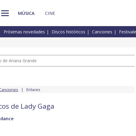
MÚSICA
CINE
Próximas novedades
Discos históricos
Canciones
Festival
io de Ariana Grande
Canciones
Enlaces
scos de Lady Gaga
 dance