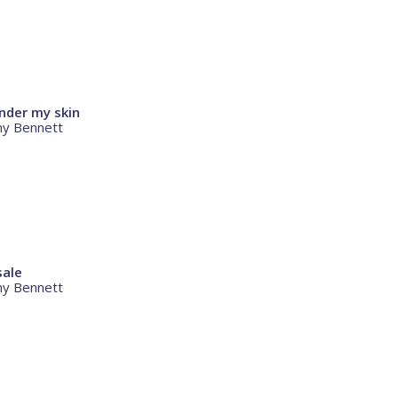
under my skin
ony Bennett
sale
ony Bennett