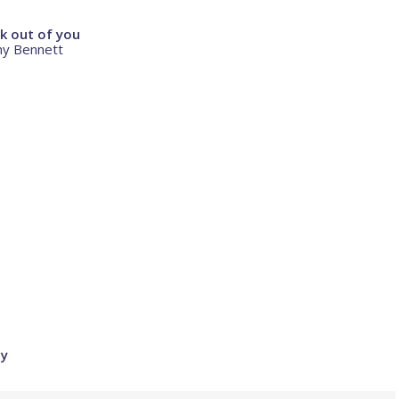
ck out of you
ony Bennett
dy