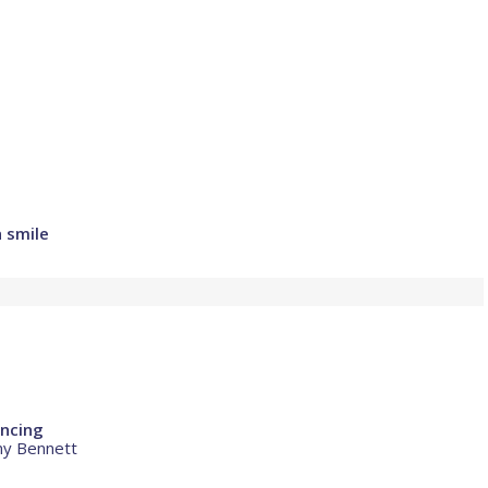
a smile
ncing
ony Bennett