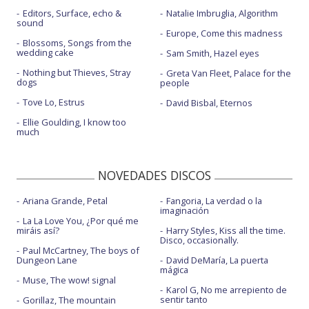
Editors, Surface, echo &
Natalie Imbruglia, Algorithm
sound
Europe, Come this madness
Blossoms, Songs from the
wedding cake
Sam Smith, Hazel eyes
Nothing but Thieves, Stray
Greta Van Fleet, Palace for the
dogs
people
Tove Lo, Estrus
David Bisbal, Eternos
Ellie Goulding, I know too
much
NOVEDADES DISCOS
Ariana Grande, Petal
Fangoria, La verdad o la
imaginación
La La Love You, ¿Por qué me
miráis así?
Harry Styles, Kiss all the time.
Disco, occasionally.
Paul McCartney, The boys of
Dungeon Lane
David DeMaría, La puerta
mágica
Muse, The wow! signal
Karol G, No me arrepiento de
sentir tanto
Gorillaz, The mountain