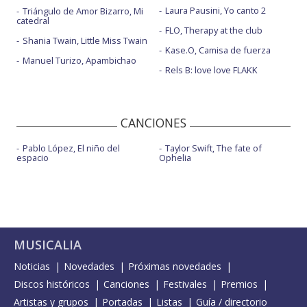
Laura Pausini, Yo canto 2
Triángulo de Amor Bizarro, Mi
catedral
FLO, Therapy at the club
Shania Twain, Little Miss Twain
Kase.O, Camisa de fuerza
Manuel Turizo, Apambichao
Rels B: love love FLAKK
CANCIONES
Pablo López, El niño del
Taylor Swift, The fate of
espacio
Ophelia
MUSICALIA
Noticias
Novedades
Próximas novedades
Discos históricos
Canciones
Festivales
Premios
Artistas y grupos
Portadas
Listas
Guía / directorio