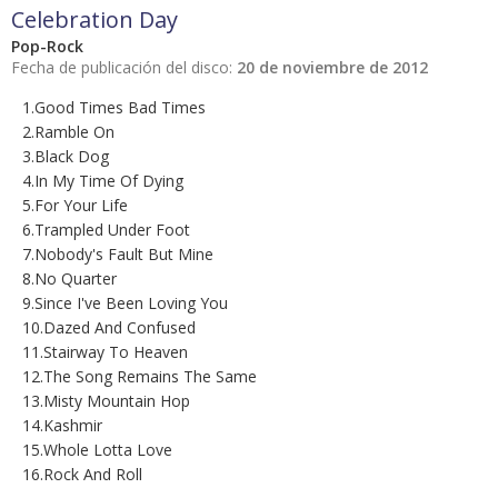
Celebration Day
Pop-Rock
Fecha de publicación del disco:
20 de noviembre de 2012
1.Good Times Bad Times
2.Ramble On
3.Black Dog
4.In My Time Of Dying
5.For Your Life
6.Trampled Under Foot
7.Nobody's Fault But Mine
8.No Quarter
9.Since I've Been Loving You
10.Dazed And Confused
11.Stairway To Heaven
12.The Song Remains The Same
13.Misty Mountain Hop
14.Kashmir
15.Whole Lotta Love
16.Rock And Roll