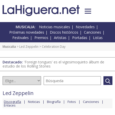
MUSICALIA:
Noticias musicales
Novedades
Próximas novedades
Discos históricos
Canciones
Festivales
Premios
Artistas
Portadas
Listas
Musicalia
>
Led Zeppelin
> Celebration Day
Destacado:
'Foreign tongues' es el vigesimoquinto álbum de
estudio de los Rolling Stones
Led Zeppelin
Discografía
Noticias
Biografía
Fotos
Canciones
Enlaces