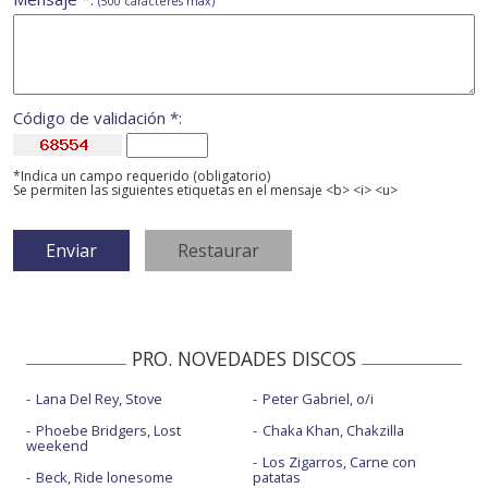
(500 caracteres máx)
Código de validación *:
*Indica un campo requerido (obligatorio)
Se permiten las siguientes etiquetas en el mensaje <b> <i> <u>
PRO. NOVEDADES DISCOS
Lana Del Rey, Stove
Peter Gabriel, o/i
Phoebe Bridgers, Lost
Chaka Khan, Chakzilla
weekend
Los Zigarros, Carne con
Beck, Ride lonesome
patatas