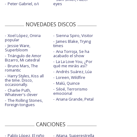
Peter Gabriel, o/i
eyes
NOVEDADES DISCOS
Xoel López, Oniria
Sienna Spiro, Visitor
popular
James Blake, Trying
Jessie Ware,
times
Superbloom
Ana Torroja, Se ha
Triángulo de Amor
acabado el show
Bizarro, Mi catedral
La La Love You, ¿Por
Bruno Mars, The
qué me miráis así?
romantic
Andrés Suárez, Lúa
Harry Styles, Kiss all
Loreen, Wildfire
the time. Disco,
Malú, Quince
occasionally.
Siloé, Terrorismo
Charlie Puth,
emocional
Whatever's clever
Ariana Grande, Petal
The Rolling Stones,
Foreign tongues
CANCIONES
Pablo López, El niño
Aitana, Superestrella