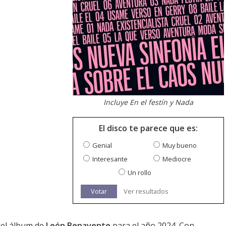
Incluye En el festín y Nada
El disco te parece que es:
Genial
Muy bueno
Interesante
Mediocre
Un rollo
Votar
Ver resultados
 del álbum de
León Benavente
para el año 2024. Con