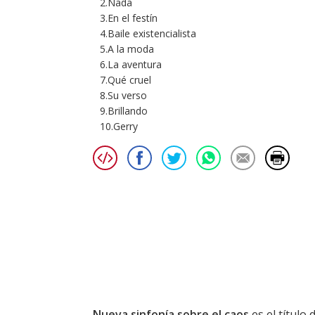
2.Nada
3.En el festín
4.Baile existencialista
5.A la moda
6.La aventura
7.Qué cruel
8.Su verso
9.Brillando
10.Gerry
Nueva sinfonía sobre el caos
es el título