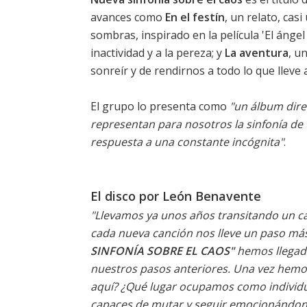
avances como
En el festín
, un relato, cas
sombras, inspirado en la película 'El ánge
inactividad y a la pereza; y
La aventura
, u
sonreír y de rendirnos a todo lo que lle
El grupo lo presenta como
"un álbum dire
representan para nosotros la sinfonía de 
respuesta a una constante incógnita"
.
El disco por León Benavente
"Llevamos ya unos años transitando un c
cada nueva canción nos lleve un paso má
SINFONÍA SOBRE EL CAOS"
hemos llegado 
nuestros pasos anteriores. Una vez hemo
aquí? ¿Qué lugar ocupamos como individ
capaces de mutar y seguir emocionándon