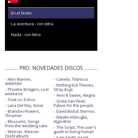
En el festín
La aventura - con letra
Nada - con letra
PRO. NOVEDADES DISCOS
Alex Warren,
Camela, Titánicos
Wildchild
Nothing but Thieves,
Phoebe Bridgers, Lost
Stray dogs
weekend
Anni B Sweet, Alegría
Tove Lo, Estrus
Greta Van Fleet,
Lana Del Rey, Stove
Palace for the people
Brandon Flowers,
David Bisbal, Eternos
Thrasher
Natalie Imbruglia,
Blossoms, Songs
Algorithm
from the wedding cake
The Script, The user's
Weezer, Weezer
guide to being human
(Gold album)
Sam Smith, Hazel