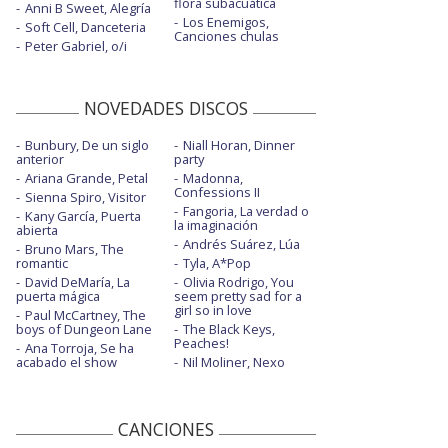
flora subacuática
Anni B Sweet, Alegría
Los Enemigos,
Soft Cell, Danceteria
Canciones chulas
Peter Gabriel, o/i
NOVEDADES DISCOS
Bunbury, De un siglo
Niall Horan, Dinner
anterior
party
Ariana Grande, Petal
Madonna,
Confessions II
Sienna Spiro, Visitor
Fangoria, La verdad o
Kany García, Puerta
la imaginación
abierta
Andrés Suárez, Lúa
Bruno Mars, The
romantic
Tyla, A*Pop
David DeMaría, La
Olivia Rodrigo, You
puerta mágica
seem pretty sad for a
girl so in love
Paul McCartney, The
boys of Dungeon Lane
The Black Keys,
Peaches!
Ana Torroja, Se ha
acabado el show
Nil Moliner, Nexo
CANCIONES