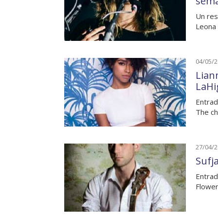
sem
Un res
Leona 
04/05/
Liann
LaHi
Entrad
The ch
27/04/
Sufj
Entrad
Flower