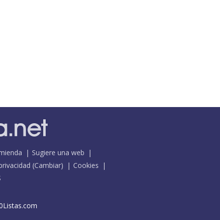
mienda
Sugiere una web
 privacidad
(
Cambiar
)
Cookies
S
0Listas.com