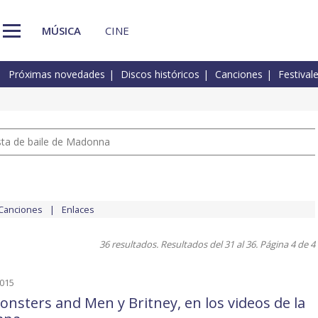
MÚSICA
CINE
Próximas novedades
Discos históricos
Canciones
Festival
pista de baile de Madonna
Canciones
Enlaces
36 resultados. Resultados del 31 al 36. Página 4 de 4
2015
onsters and Men y Britney, en los videos de la