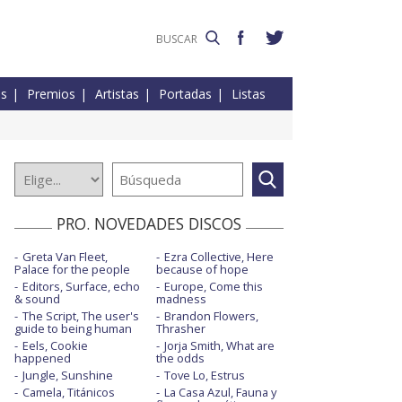
es
Premios
Artistas
Portadas
Listas
PRO. NOVEDADES DISCOS
Greta Van Fleet,
Ezra Collective, Here
Palace for the people
because of hope
Editors, Surface, echo
Europe, Come this
& sound
madness
The Script, The user's
Brandon Flowers,
guide to being human
Thrasher
Eels, Cookie
Jorja Smith, What are
happened
the odds
Jungle, Sunshine
Tove Lo, Estrus
Camela, Titánicos
La Casa Azul, Fauna y