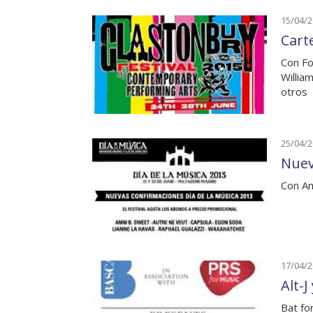
15/04/
Cart
Con Fo
Willia
otros
25/04/
Nuev
Con An
17/04/
Alt-J
Bat fo