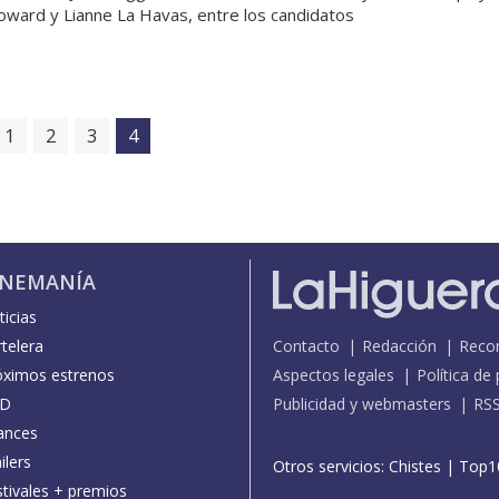
ward y Lianne La Havas, entre los candidatos
1
2
3
4
INEMANÍA
icias
telera
Contacto
Redacción
Reco
óximos estrenos
Aspectos legales
Política de
D
Publicidad y webmasters
RS
ances
ilers
Otros servicios:
Chistes
|
Top1
stivales + premios