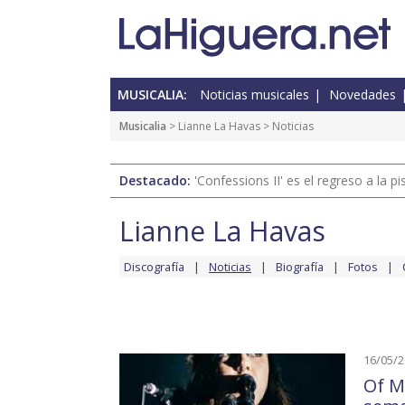
MUSICALIA:
Noticias musicales
Novedades
Musicalia
>
Lianne La Havas
> Noticias
Destacado:
'Confessions II' es el regreso a la 
Lianne La Havas
Discografía
Noticias
Biografía
Fotos
16/05/
Of M