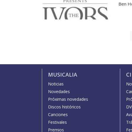
Ben Ho
MUSICALIA
C
Noticias
Not
Novedades
Car
Próximas novedades
Pr
Discos históricos
DV
Canciones
Av
Festivales
Trá
Premios
Fe