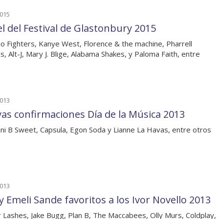
2015
el del Festival de Glastonbury 2015
o Fighters, Kanye West, Florence & the machine, Pharrell
ms, Alt-J, Mary J. Blige, Alabama Shakes, y Paloma Faith, entre
2013
as confirmaciones Día de la Música 2013
ni B Sweet, Capsula, Egon Soda y Lianne La Havas, entre otros
2013
 y Emeli Sande favoritos a los Ivor Novello 2013
r Lashes, Jake Bugg, Plan B, The Maccabees, Olly Murs, Coldplay,