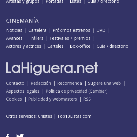
Artistas y grupos
Portadas
Listas
Guía / directorio
CINEMANÍA
Noticias
Cartelera
Próximos estrenos
DVD
Avances
Tráilers
Festivales + premios
Actores y actrices
Carteles
Box-office
Guía / directorio
Contacto
Redacción
Recomienda
Sugiere una web
Aspectos legales
Política de privacidad
(
Cambiar
)
Cookies
Publicidad y webmasters
RSS
Otros servicios:
Chistes
|
Top10Listas.com