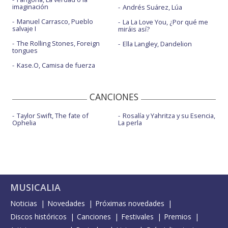
imaginación
Andrés Suárez, Lúa
Manuel Carrasco, Pueblo
La La Love You, ¿Por qué me
salvaje I
miráis así?
The Rolling Stones, Foreign
Ella Langley, Dandelion
tongues
Kase.O, Camisa de fuerza
CANCIONES
Taylor Swift, The fate of
Rosalía y Yahritza y su Esencia,
Ophelia
La perla
MUSICALIA
Noticias
Novedades
Próximas novedades
Discos históricos
Canciones
Festivales
Premios