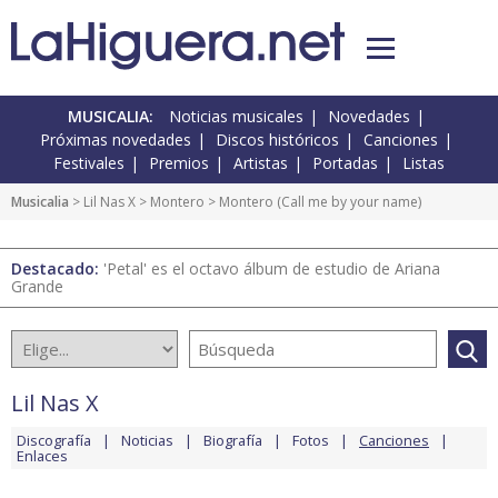
MUSICALIA:
Noticias musicales
Novedades
Próximas novedades
Discos históricos
Canciones
Festivales
Premios
Artistas
Portadas
Listas
Musicalia
>
Lil Nas X
>
Montero
> Montero (Call me by your name)
Destacado:
'Petal' es el octavo álbum de estudio de Ariana
Grande
Lil Nas X
Discografía
Noticias
Biografía
Fotos
Canciones
Enlaces