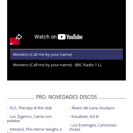
Montero (Call me by your name)
Montero (Call me by your name) - BBC Radio 1 LL
PRO. NOVEDADES DISCOS
FLO, Therapy at the club
Álvaro de Luna, Azulejos
Los Zigarros, Carne con
Kasabian, Act III
patatas
Los Enemigos, Canciones
Interpol, This mirror weighs a
chulas