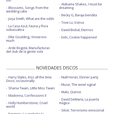
ton
Alabama Shakes, I must be
Blossoms, Songs from the
dreaming
wedding cake
Becky G, Baraja bendita
Jorja Smith, What are the odds
Tove Lo, Estrus
La Casa Azul, Fauna y flora
subacuática
David Bisbal, Eternos
Ellie Goulding, I know too
Eels, Cookie happened
much
Arde Bogotá, Manufacturas
del club de la gente sola
NOVEDADES DISCOS
Harry Styles, Kiss all the time.
Niall Horan, Dinner party
Disco, occasionally.
Muse, The wow! signal
Shania Twain, Little Miss Twain
Malú, Quince
Madonna, Confessions II
David DeMaría, La puerta
Holly Humberstone, Cruel
mágica
world
Siloé, Terrorismo emocional
Fangoria, La verdad o la