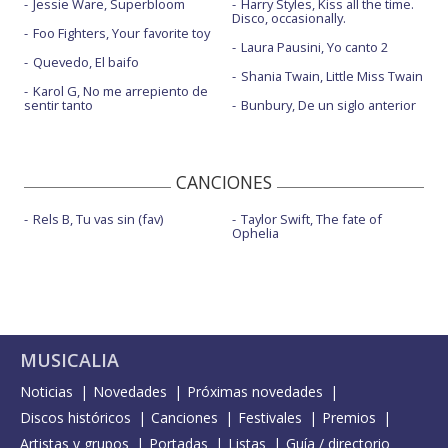
Jessie Ware, Superbloom
Harry Styles, Kiss all the time.
Disco, occasionally.
Foo Fighters, Your favorite toy
Laura Pausini, Yo canto 2
Quevedo, El baifo
Shania Twain, Little Miss Twain
Karol G, No me arrepiento de
sentir tanto
Bunbury, De un siglo anterior
CANCIONES
Rels B, Tu vas sin (fav)
Taylor Swift, The fate of
Ophelia
MUSICALIA
Noticias
Novedades
Próximas novedades
Discos históricos
Canciones
Festivales
Premios
Artistas y grupos
Portadas
Listas
Guía / directorio