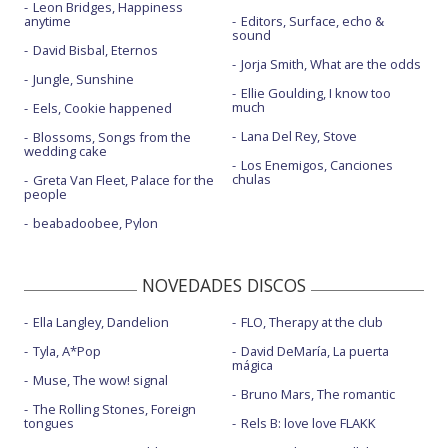
Leon Bridges, Happiness
anytime
Editors, Surface, echo &
sound
David Bisbal, Eternos
Jorja Smith, What are the odds
Jungle, Sunshine
Ellie Goulding, I know too
much
Eels, Cookie happened
Lana Del Rey, Stove
Blossoms, Songs from the
wedding cake
Los Enemigos, Canciones
chulas
Greta Van Fleet, Palace for the
people
beabadoobee, Pylon
NOVEDADES DISCOS
Ella Langley, Dandelion
FLO, Therapy at the club
Tyla, A*Pop
David DeMaría, La puerta
mágica
Muse, The wow! signal
Bruno Mars, The romantic
The Rolling Stones, Foreign
tongues
Rels B: love love FLAKK