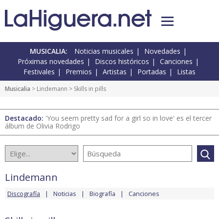
MUSICALIA:
Noticias musicales
Novedades
Próximas novedades
Discos históricos
Canciones
Festivales
Premios
Artistas
Portadas
Listas
Musicalia
>
Lindemann
> Skills in pills
Destacado:
'You seem pretty sad for a girl so in love' es el tercer
álbum de Olivia Rodrigo
Lindemann
Discografía
Noticias
Biografía
Canciones