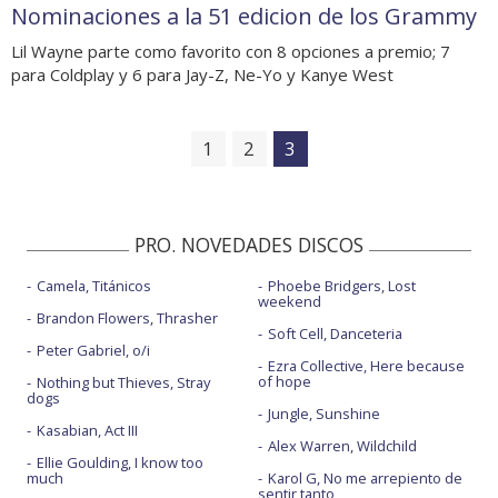
Nominaciones a la 51 edicion de los Grammy
Lil Wayne parte como favorito con 8 opciones a premio; 7
para Coldplay y 6 para Jay-Z, Ne-Yo y Kanye West
1
2
3
PRO. NOVEDADES DISCOS
Camela, Titánicos
Phoebe Bridgers, Lost
weekend
Brandon Flowers, Thrasher
Soft Cell, Danceteria
Peter Gabriel, o/i
Ezra Collective, Here because
of hope
Nothing but Thieves, Stray
dogs
Jungle, Sunshine
Kasabian, Act III
Alex Warren, Wildchild
Ellie Goulding, I know too
much
Karol G, No me arrepiento de
sentir tanto