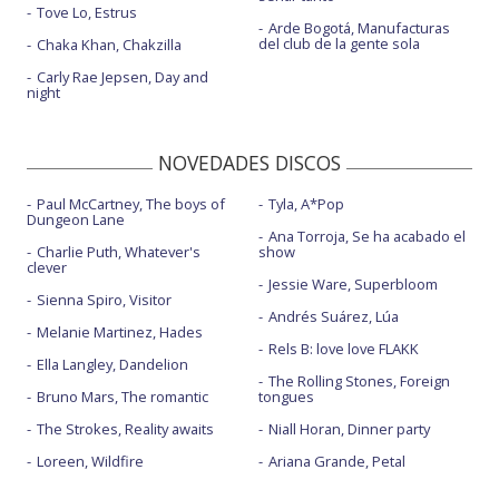
Tove Lo, Estrus
Arde Bogotá, Manufacturas
del club de la gente sola
Chaka Khan, Chakzilla
Carly Rae Jepsen, Day and
night
NOVEDADES DISCOS
Paul McCartney, The boys of
Tyla, A*Pop
Dungeon Lane
Ana Torroja, Se ha acabado el
Charlie Puth, Whatever's
show
clever
Jessie Ware, Superbloom
Sienna Spiro, Visitor
Andrés Suárez, Lúa
Melanie Martinez, Hades
Rels B: love love FLAKK
Ella Langley, Dandelion
The Rolling Stones, Foreign
Bruno Mars, The romantic
tongues
The Strokes, Reality awaits
Niall Horan, Dinner party
Loreen, Wildfire
Ariana Grande, Petal