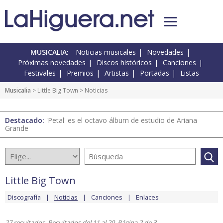
MUSICALIA:
Noticias musicales
Novedades
Próximas novedades
Discos históricos
Canciones
Festivales
Premios
Artistas
Portadas
Listas
Musicalia
>
Little Big Town
> Noticias
Destacado:
'Petal' es el octavo álbum de estudio de Ariana
Grande
Little Big Town
Discografía
Noticias
Canciones
Enlaces
27 resultados. Resultados del 11 al 20. Página 2 de 3