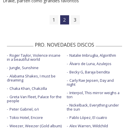
Drake, parten como grandes favoritos
1
2
3
PRO. NOVEDADES DISCOS
Roger Taylor, Violence insane
Natalie Imbruglia, Algorithm
in a beautiful world
Álvaro de Luna, Azulejos
Jungle, Sunshine
Becky G, Baraja bendita
Alabama Shakes, I must be
dreaming
Carly Rae Jepsen, Day and
night
Chaka Khan, Chakzilla
Interpol, This mirror weighs a
Greta Van Fleet, Palace for the
ton
people
Nickelback, Everything under
Peter Gabriel, o/i
the sun
Tokio Hotel, Encore
Pablo López, El cuatro
Weezer, Weezer (Gold album)
Alex Warren, Wildchild