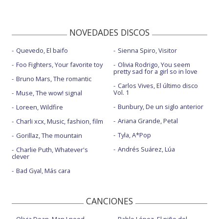
NOVEDADES DISCOS
Quevedo, El baifo
Sienna Spiro, Visitor
Foo Fighters, Your favorite toy
Olivia Rodrigo, You seem
pretty sad for a girl so in love
Bruno Mars, The romantic
Carlos Vives, El último disco
Vol. 1
Muse, The wow! signal
Bunbury, De un siglo anterior
Loreen, Wildfire
Ariana Grande, Petal
Charli xcx, Music, fashion, film
Tyla, A*Pop
Gorillaz, The mountain
Andrés Suárez, Lúa
Charlie Puth, Whatever's
clever
Bad Gyal, Más cara
CANCIONES
Olivia Dean, Man I need
Pablo López, El niño del