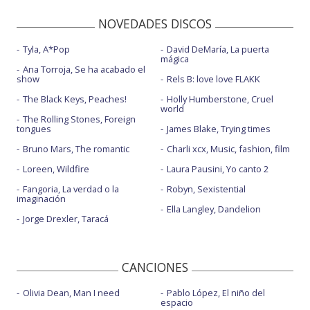
NOVEDADES DISCOS
Tyla, A*Pop
David DeMaría, La puerta
mágica
Ana Torroja, Se ha acabado el
show
Rels B: love love FLAKK
The Black Keys, Peaches!
Holly Humberstone, Cruel
world
The Rolling Stones, Foreign
tongues
James Blake, Trying times
Bruno Mars, The romantic
Charli xcx, Music, fashion, film
Loreen, Wildfire
Laura Pausini, Yo canto 2
Fangoria, La verdad o la
Robyn, Sexistential
imaginación
Ella Langley, Dandelion
Jorge Drexler, Taracá
CANCIONES
Olivia Dean, Man I need
Pablo López, El niño del
espacio