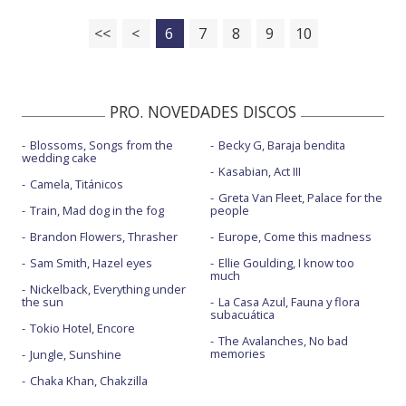
<<
<
6
7
8
9
10
PRO. NOVEDADES DISCOS
Blossoms, Songs from the
Becky G, Baraja bendita
wedding cake
Kasabian, Act III
Camela, Titánicos
Greta Van Fleet, Palace for the
Train, Mad dog in the fog
people
Brandon Flowers, Thrasher
Europe, Come this madness
Sam Smith, Hazel eyes
Ellie Goulding, I know too
much
Nickelback, Everything under
the sun
La Casa Azul, Fauna y flora
subacuática
Tokio Hotel, Encore
The Avalanches, No bad
memories
Jungle, Sunshine
Chaka Khan, Chakzilla