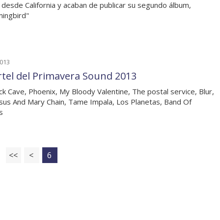
 desde California y acaban de publicar su segundo álbum,
ingbird"
2013
artel del Primavera Sound 2013
ck Cave, Phoenix, My Bloody Valentine, The postal service, Blur,
sus And Mary Chain, Tame Impala, Los Planetas, Band Of
s
<<
<
6