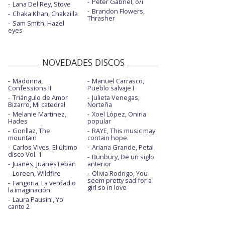
Peter Gabriel, o/i
Lana Del Rey, Stove
Brandon Flowers,
Chaka Khan, Chakzilla
Thrasher
Sam Smith, Hazel
eyes
NOVEDADES DISCOS
Madonna,
Manuel Carrasco,
Confessions II
Pueblo salvaje I
Triángulo de Amor
Julieta Venegas,
Bizarro, Mi catedral
Norteña
Melanie Martinez,
Xoel López, Oniria
Hades
popular
Gorillaz, The
RAYE, This music may
mountain
contain hope.
Carlos Vives, El último
Ariana Grande, Petal
disco Vol. 1
Bunbury, De un siglo
Juanes, JuanesTeban
anterior
Loreen, Wildfire
Olivia Rodrigo, You
seem pretty sad for a
Fangoria, La verdad o
girl so in love
la imaginación
Laura Pausini, Yo
canto 2