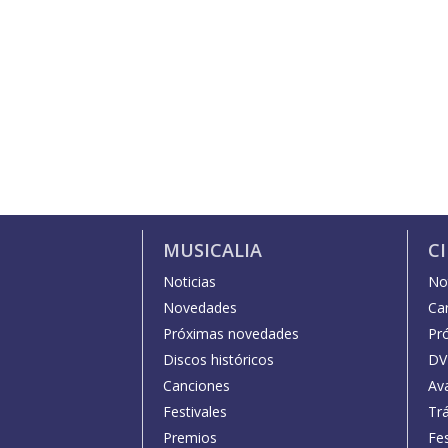
MUSICALIA
C
Noticias
Not
Novedades
Car
Próximas novedades
Pr
Discos históricos
DV
Canciones
Av
Festivales
Trá
Premios
Fe