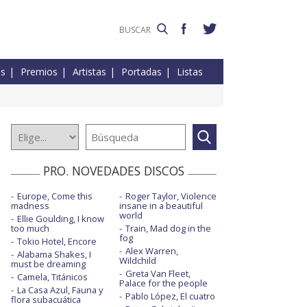
es
Premios
Artistas
Portadas
Listas
PRO. NOVEDADES DISCOS
Europe, Come this
Roger Taylor, Violence
madness
insane in a beautiful
world
Ellie Goulding, I know
too much
Train, Mad dog in the
fog
Tokio Hotel, Encore
Alex Warren,
Alabama Shakes, I
Wildchild
must be dreaming
Greta Van Fleet,
Camela, Titánicos
Palace for the people
La Casa Azul, Fauna y
Pablo López, El cuatro
flora subacuática