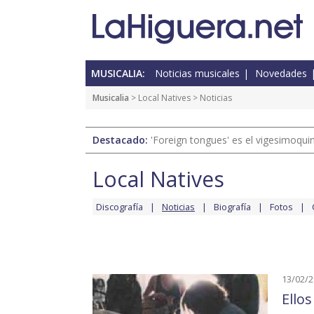
MUSICALIA:
Noticias musicales
Novedades
Musicalia
>
Local Natives
> Noticias
Destacado:
'Foreign tongues' es el vigesimoqui
Local Natives
Discografía
Noticias
Biografía
Fotos
13/02/
Ellos