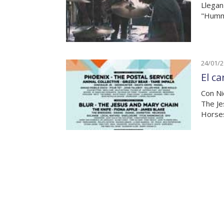
Llegan
"Humm
24/01/
El c
Con Ni
The Je
Horse