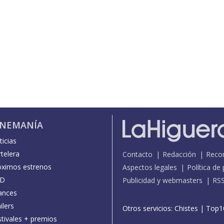
INEMANÍA
icias
telera
Contacto
Redacción
Reco
óximos estrenos
Aspectos legales
Política de
D
Publicidad y webmasters
RS
ances
ilers
Otros servicios:
Chistes
|
Top1
stivales + premios