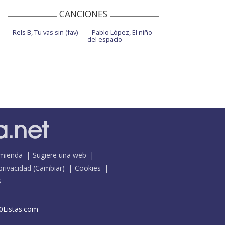
CANCIONES
Rels B, Tu vas sin (fav)
Pablo López, El niño
del espacio
mienda
Sugiere una web
 privacidad
(
Cambiar
)
Cookies
S
0Listas.com