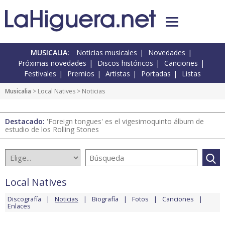
MUSICALIA:
Noticias musicales
Novedades
Próximas novedades
Discos históricos
Canciones
Festivales
Premios
Artistas
Portadas
Listas
Musicalia
>
Local Natives
> Noticias
Destacado:
'Foreign tongues' es el vigesimoquinto álbum de
estudio de los Rolling Stones
Local Natives
Discografía
Noticias
Biografía
Fotos
Canciones
Enlaces