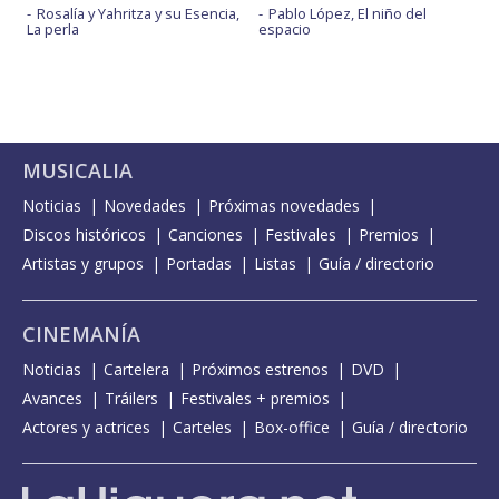
Rosalía y Yahritza y su Esencia,
Pablo López, El niño del
La perla
espacio
MUSICALIA
Noticias
Novedades
Próximas novedades
Discos históricos
Canciones
Festivales
Premios
Artistas y grupos
Portadas
Listas
Guía / directorio
CINEMANÍA
Noticias
Cartelera
Próximos estrenos
DVD
Avances
Tráilers
Festivales + premios
Actores y actrices
Carteles
Box-office
Guía / directorio