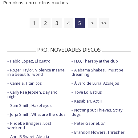
Pumpkins, entre otros muchos
1
2
3
4
5
>
>>
PRO. NOVEDADES DISCOS
Pablo López, El cuatro
FLO, Therapy at the club
Roger Taylor, Violence insane
Alabama Shakes, I must be
in a beautiful world
dreaming
Camela, Titánicos
Álvaro de Luna, Azulejos
Carly Rae Jepsen, Day and
Tove Lo, Estrus
night
Kasabian, Act III
Sam Smith, Hazel eyes
Nothing but Thieves, Stray
Jorja Smith, What are the odds
dogs
Phoebe Bridgers, Lost
Peter Gabriel, o/i
weekend
Brandon Flowers, Thrasher
Anni B Sweet, Alegría