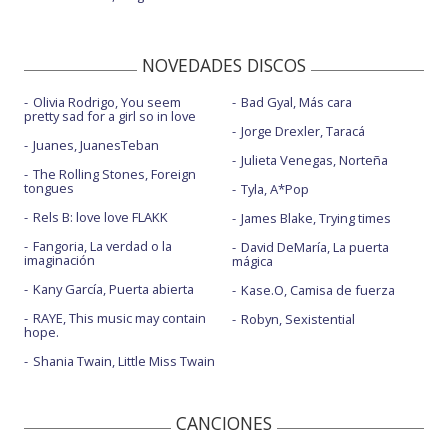
NOVEDADES DISCOS
Olivia Rodrigo, You seem
Bad Gyal, Más cara
pretty sad for a girl so in love
Jorge Drexler, Taracá
Juanes, JuanesTeban
Julieta Venegas, Norteña
The Rolling Stones, Foreign
tongues
Tyla, A*Pop
Rels B: love love FLAKK
James Blake, Trying times
Fangoria, La verdad o la
David DeMaría, La puerta
imaginación
mágica
Kany García, Puerta abierta
Kase.O, Camisa de fuerza
RAYE, This music may contain
Robyn, Sexistential
hope.
Shania Twain, Little Miss Twain
CANCIONES