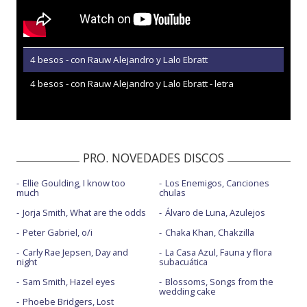
4 besos - con Rauw Alejandro y Lalo Ebratt
4 besos - con Rauw Alejandro y Lalo Ebratt - letra
PRO. NOVEDADES DISCOS
Ellie Goulding, I know too
Los Enemigos, Canciones
much
chulas
Jorja Smith, What are the odds
Álvaro de Luna, Azulejos
Peter Gabriel, o/i
Chaka Khan, Chakzilla
Carly Rae Jepsen, Day and
La Casa Azul, Fauna y flora
night
subacuática
Sam Smith, Hazel eyes
Blossoms, Songs from the
wedding cake
Phoebe Bridgers, Lost