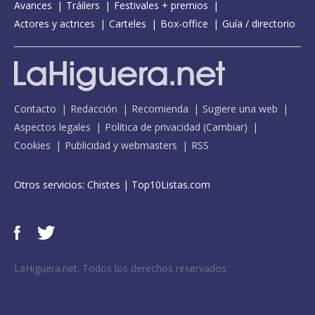
Avances
Tráilers
Festivales + premios
Actores y actrices
Carteles
Box-office
Guía / directorio
Contacto
Redacción
Recomienda
Sugiere una web
Aspectos legales
Política de privacidad
(
Cambiar
)
Cookies
Publicidad y webmasters
RSS
Otros servicios:
Chistes
|
Top10Listas.com
LaHiguera.net. Todos los derechos reservados