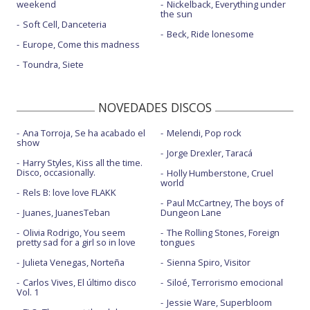
weekend
Nickelback, Everything under
the sun
Soft Cell, Danceteria
Beck, Ride lonesome
Europe, Come this madness
Toundra, Siete
NOVEDADES DISCOS
Ana Torroja, Se ha acabado el
Melendi, Pop rock
show
Jorge Drexler, Taracá
Harry Styles, Kiss all the time.
Disco, occasionally.
Holly Humberstone, Cruel
world
Rels B: love love FLAKK
Paul McCartney, The boys of
Juanes, JuanesTeban
Dungeon Lane
Olivia Rodrigo, You seem
The Rolling Stones, Foreign
pretty sad for a girl so in love
tongues
Julieta Venegas, Norteña
Sienna Spiro, Visitor
Carlos Vives, El último disco
Siloé, Terrorismo emocional
Vol. 1
Jessie Ware, Superbloom