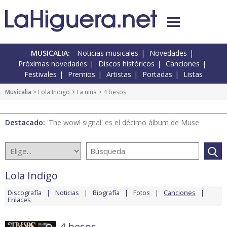
MUSICALIA:
Noticias musicales
Novedades
Próximas novedades
Discos históricos
Canciones
Festivales
Premios
Artistas
Portadas
Listas
Musicalia
>
Lola Indigo
>
La niña
> 4 besos
Destacado:
'The wow! signal' es el décimo álbum de Muse
Lola Indigo
Discografía
Noticias
Biografía
Fotos
Canciones
Enlaces
4 besos