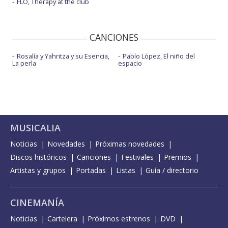
FLO, Therapy at the club
CANCIONES
Rosalía y Yahritza y su Esencia,
Pablo López, El niño del
La perla
espacio
MUSICALIA
Noticias
Novedades
Próximas novedades
Discos históricos
Canciones
Festivales
Premios
Artistas y grupos
Portadas
Listas
Guía / directorio
CINEMANÍA
Noticias
Cartelera
Próximos estrenos
DVD