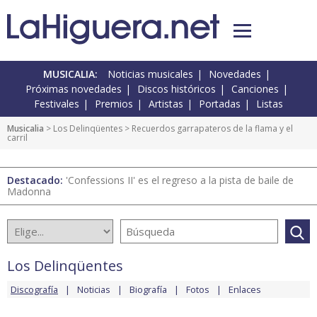
MUSICALIA:
Noticias musicales
Novedades
Próximas novedades
Discos históricos
Canciones
Festivales
Premios
Artistas
Portadas
Listas
Musicalia
>
Los Delinqüentes
> Recuerdos garrapateros de la flama y el
carril
Destacado:
'Confessions II' es el regreso a la pista de baile de
Madonna
Los Delinqüentes
Discografía
Noticias
Biografía
Fotos
Enlaces