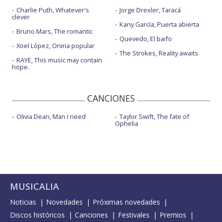
Charlie Puth, Whatever's
Jorge Drexler, Taracá
clever
Kany García, Puerta abierta
Bruno Mars, The romantic
Quevedo, El baifo
Xoel López, Oniria popular
The Strokes, Reality awaits
RAYE, This music may contain
hope.
CANCIONES
Olivia Dean, Man I need
Taylor Swift, The fate of
Ophelia
MUSICALIA
Noticias
Novedades
Próximas novedades
Discos históricos
Canciones
Festivales
Premios