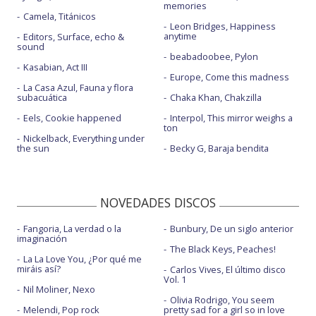
memories
Camela, Titánicos
Leon Bridges, Happiness
anytime
Editors, Surface, echo &
sound
beabadoobee, Pylon
Kasabian, Act III
Europe, Come this madness
La Casa Azul, Fauna y flora
subacuática
Chaka Khan, Chakzilla
Eels, Cookie happened
Interpol, This mirror weighs a
ton
Nickelback, Everything under
the sun
Becky G, Baraja bendita
NOVEDADES DISCOS
Fangoria, La verdad o la
Bunbury, De un siglo anterior
imaginación
The Black Keys, Peaches!
La La Love You, ¿Por qué me
miráis así?
Carlos Vives, El último disco
Vol. 1
Nil Moliner, Nexo
Olivia Rodrigo, You seem
Melendi, Pop rock
pretty sad for a girl so in love