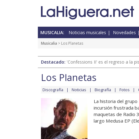
MUSICALIA:
Noticias musicales
Novedades
Musicalia
> Los Planetas
Destacado:
'Confessions II' es el regreso a la 
Los Planetas
Discografía
Noticias
Biografía
Fotos
La historia del grup
incursión frustrada 
maquetas de Radio 3
largo Medusa EP (Elef