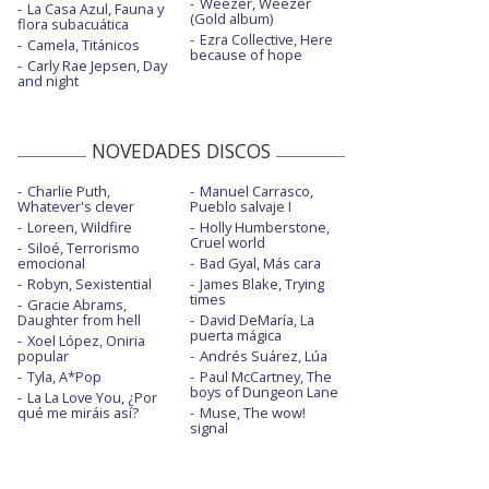
Weezer, Weezer
La Casa Azul, Fauna y
(Gold album)
flora subacuática
Ezra Collective, Here
Camela, Titánicos
because of hope
Carly Rae Jepsen, Day
and night
NOVEDADES DISCOS
Charlie Puth,
Manuel Carrasco,
Whatever's clever
Pueblo salvaje I
Loreen, Wildfire
Holly Humberstone,
Cruel world
Siloé, Terrorismo
emocional
Bad Gyal, Más cara
Robyn, Sexistential
James Blake, Trying
times
Gracie Abrams,
Daughter from hell
David DeMaría, La
puerta mágica
Xoel López, Oniria
popular
Andrés Suárez, Lúa
Tyla, A*Pop
Paul McCartney, The
boys of Dungeon Lane
La La Love You, ¿Por
qué me miráis así?
Muse, The wow!
signal