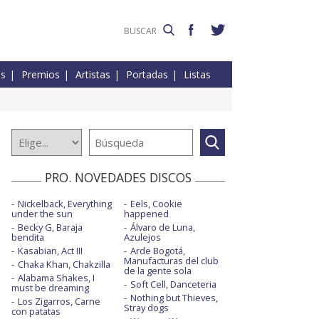
es
Premios
Artistas
Portadas
Listas
PRO. NOVEDADES DISCOS
Nickelback, Everything
Eels, Cookie
under the sun
happened
Becky G, Baraja
Álvaro de Luna,
bendita
Azulejos
Kasabian, Act III
Arde Bogotá,
Manufacturas del club
Chaka Khan, Chakzilla
de la gente sola
Alabama Shakes, I
Soft Cell, Danceteria
must be dreaming
Nothing but Thieves,
Los Zigarros, Carne
Stray dogs
con patatas