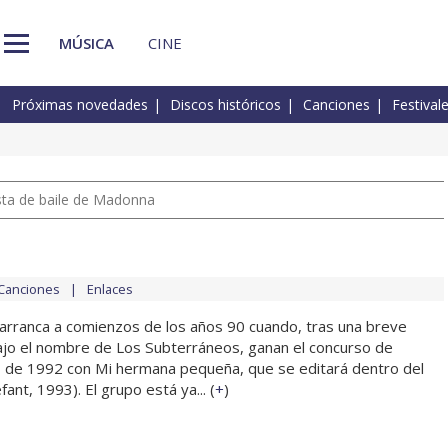
MÚSICA
CINE
Próximas novedades
Discos históricos
Canciones
Festival
pista de baile de Madonna
Canciones
Enlaces
o arranca a comienzos de los años 90 cuando, tras una breve
bajo el nombre de Los Subterráneos, ganan el concurso de
 de 1992 con Mi hermana pequeña, que se editará dentro del
ant, 1993). El grupo está ya... (
+
)