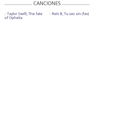
CANCIONES
Taylor Swift, The fate
Rels B, Tu vas sin (fav)
of Ophelia