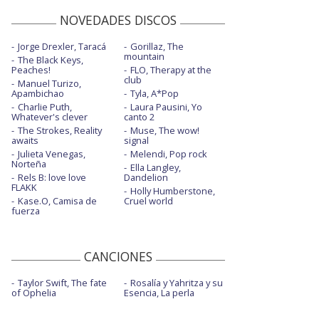
NOVEDADES DISCOS
Jorge Drexler, Taracá
Gorillaz, The
mountain
The Black Keys,
Peaches!
FLO, Therapy at the
club
Manuel Turizo,
Apambichao
Tyla, A*Pop
Charlie Puth,
Laura Pausini, Yo
Whatever's clever
canto 2
The Strokes, Reality
Muse, The wow!
awaits
signal
Julieta Venegas,
Melendi, Pop rock
Norteña
Ella Langley,
Rels B: love love
Dandelion
FLAKK
Holly Humberstone,
Kase.O, Camisa de
Cruel world
fuerza
CANCIONES
Taylor Swift, The fate
Rosalía y Yahritza y su
of Ophelia
Esencia, La perla