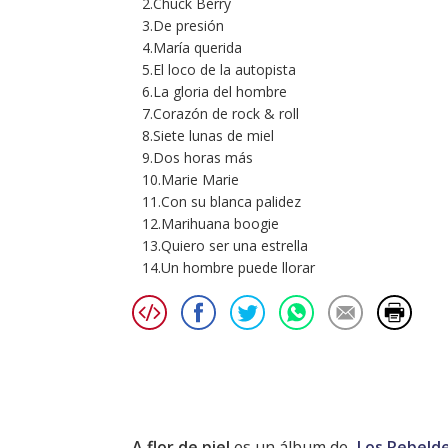
2.Chuck Berry
3.De presión
4.María querida
5.El loco de la autopista
6.La gloria del hombre
7.Corazón de rock & roll
8.Siete lunas de miel
9.Dos horas más
10.Marie Marie
11.Con su blanca palidez
12.Marihuana boogie
13.Quiero ser una estrella
14.Un hombre puede llorar
A flor de piel
es un álbum de
Los Rebeld