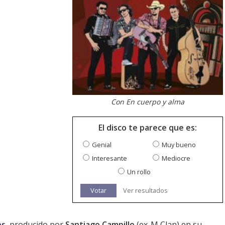
Con En cuerpo y alma
El disco te parece que es:
Genial
Muy bueno
Interesante
Mediocre
Un rollo
Votar
Ver resultados
es
, producido por
Santiago Campillo
(ex-M Clan) en su