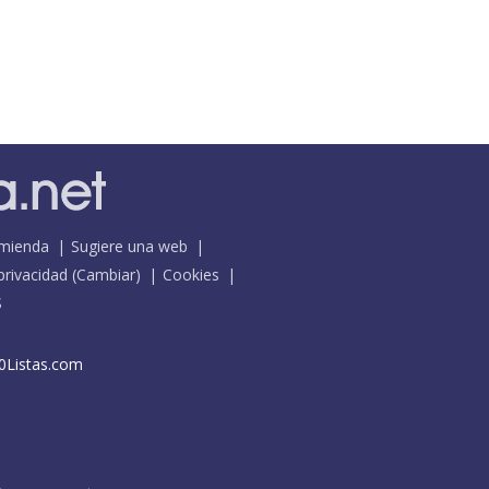
mienda
Sugiere una web
 privacidad
(
Cambiar
)
Cookies
S
0Listas.com