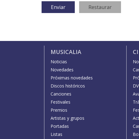
MUSICALIA
C
Noticias
Not
Novedades
Car
Próximas novedades
Pr
Discos históricos
DV
Canciones
Av
Festivales
Trá
Premios
Fe
Artistas y grupos
Act
Portadas
Car
Listas
Bo