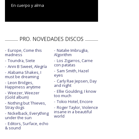
En cuerpo y alma
PRO. NOVEDADES DISCOS
Europe, Come this
Natalie Imbruglia,
madness
Algorithm
Toundra, Siete
Los Zigarros, Carne
con patatas
Anni B Sweet, Alegría
Sam Smith, Hazel
Alabama Shakes, I
eyes
must be dreaming
Carly Rae Jepsen, Day
Leon Bridges,
and night
Happiness anytime
Ellie Goulding, I know
Weezer, Weezer
too much
(Gold album)
Tokio Hotel, Encore
Nothing but Thieves,
Stray dogs
Roger Taylor, Violence
insane in a beautiful
Nickelback, Everything
world
under the sun
Editors, Surface, echo
& sound