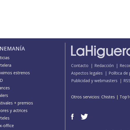
INEMANÍA
icias
telera
Contacto
Redacción
Reco
óximos estrenos
Aspectos legales
Política de
D
Publicidad y webmasters
RS
ances
ilers
Otros servicios:
Chistes
|
Top1
stivales + premios
ores y actrices
teles
x-office