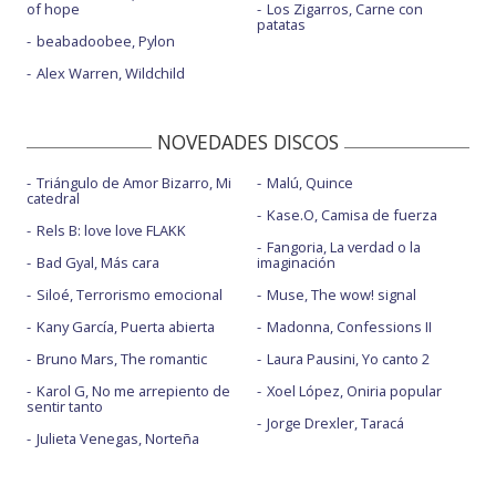
of hope
Los Zigarros, Carne con
patatas
beabadoobee, Pylon
Alex Warren, Wildchild
NOVEDADES DISCOS
Triángulo de Amor Bizarro, Mi
Malú, Quince
catedral
Kase.O, Camisa de fuerza
Rels B: love love FLAKK
Fangoria, La verdad o la
Bad Gyal, Más cara
imaginación
Siloé, Terrorismo emocional
Muse, The wow! signal
Kany García, Puerta abierta
Madonna, Confessions II
Bruno Mars, The romantic
Laura Pausini, Yo canto 2
Karol G, No me arrepiento de
Xoel López, Oniria popular
sentir tanto
Jorge Drexler, Taracá
Julieta Venegas, Norteña