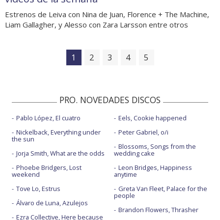
Estrenos de Leiva con Nina de Juan, Florence + The Machine,
Liam Gallagher, y Alesso con Zara Larsson entre otros
1
2
3
4
5
PRO. NOVEDADES DISCOS
Pablo López, El cuatro
Eels, Cookie happened
Nickelback, Everything under
Peter Gabriel, o/i
the sun
Blossoms, Songs from the
Jorja Smith, What are the odds
wedding cake
Phoebe Bridgers, Lost
Leon Bridges, Happiness
weekend
anytime
Tove Lo, Estrus
Greta Van Fleet, Palace for the
people
Álvaro de Luna, Azulejos
Brandon Flowers, Thrasher
Ezra Collective, Here because