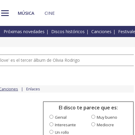
MÚSICA
CINE
Próximas novedades
Discos históricos
Canciones
Festival
 love' es el tercer álbum de Olivia Rodrigo
Canciones
Enlaces
El disco te parece que es:
Genial
Muy bueno
Interesante
Mediocre
Un rollo