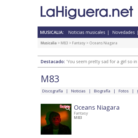
MUSICALIA:
Noticias musicales
Novedades
Musicalia
>
M83
>
Fantasy
> Oceans Niagara
Destacado:
'You seem pretty sad for a girl so in
M83
Discografía
Noticias
Biografía
Fotos
Oceans Niagara
Fantasy
M83