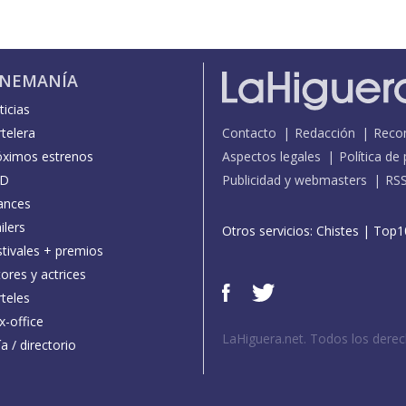
INEMANÍA
icias
telera
Contacto
Redacción
Reco
óximos estrenos
Aspectos legales
Política de
D
Publicidad y webmasters
RS
ances
ilers
Otros servicios:
Chistes
|
Top1
stivales + premios
ores y actrices
teles
x-office
LaHiguera.net. Todos los dere
a / directorio