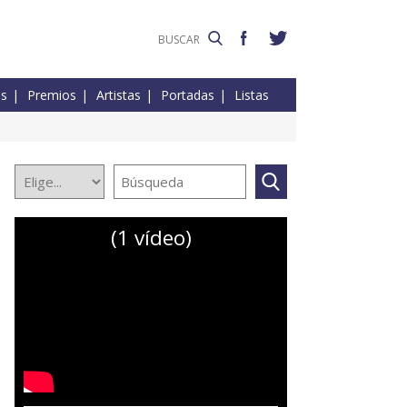
es
Premios
Artistas
Portadas
Listas
(1 vídeo)