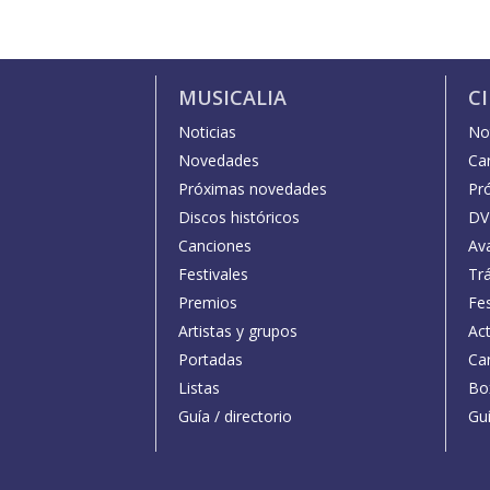
MUSICALIA
C
Noticias
Not
Novedades
Car
Próximas novedades
Pr
Discos históricos
DV
Canciones
Av
Festivales
Trá
Premios
Fe
Artistas y grupos
Act
Portadas
Car
Listas
Bo
Guía / directorio
Guí