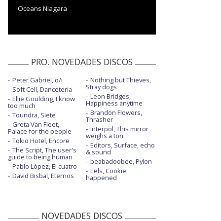
Oceans Niagara
PRO. NOVEDADES DISCOS
Peter Gabriel, o/i
Nothing but Thieves,
Stray dogs
Soft Cell, Danceteria
Leon Bridges,
Ellie Goulding, I know
Happiness anytime
too much
Brandon Flowers,
Toundra, Siete
Thrasher
Greta Van Fleet,
Interpol, This mirror
Palace for the people
weighs a ton
Tokio Hotel, Encore
Editors, Surface, echo
The Script, The user's
& sound
guide to being human
beabadoobee, Pylon
Pablo López, El cuatro
Eels, Cookie
David Bisbal, Eternos
happened
NOVEDADES DISCOS