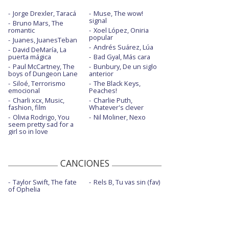
Jorge Drexler, Taracá
Muse, The wow!
signal
Bruno Mars, The
romantic
Xoel López, Oniria
popular
Juanes, JuanesTeban
Andrés Suárez, Lúa
David DeMaría, La
puerta mágica
Bad Gyal, Más cara
Paul McCartney, The
Bunbury, De un siglo
boys of Dungeon Lane
anterior
Siloé, Terrorismo
The Black Keys,
emocional
Peaches!
Charli xcx, Music,
Charlie Puth,
fashion, film
Whatever's clever
Olivia Rodrigo, You
Nil Moliner, Nexo
seem pretty sad for a
girl so in love
CANCIONES
Taylor Swift, The fate
Rels B, Tu vas sin (fav)
of Ophelia