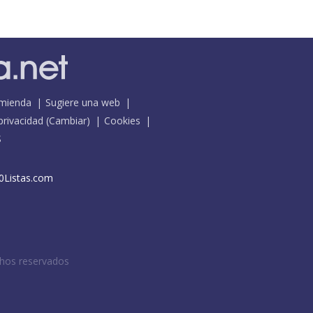
mienda
Sugiere una web
 privacidad
(
Cambiar
)
Cookies
S
0Listas.com
chos reservados