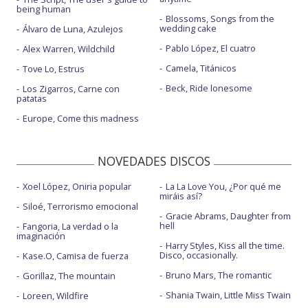
being human
Blossoms, Songs from the
wedding cake
Álvaro de Luna, Azulejos
Pablo López, El cuatro
Alex Warren, Wildchild
Camela, Titánicos
Tove Lo, Estrus
Beck, Ride lonesome
Los Zigarros, Carne con
patatas
Europe, Come this madness
NOVEDADES DISCOS
Xoel López, Oniria popular
La La Love You, ¿Por qué me
miráis así?
Siloé, Terrorismo emocional
Gracie Abrams, Daughter from
hell
Fangoria, La verdad o la
imaginación
Harry Styles, Kiss all the time.
Disco, occasionally.
Kase.O, Camisa de fuerza
Bruno Mars, The romantic
Gorillaz, The mountain
Shania Twain, Little Miss Twain
Loreen, Wildfire