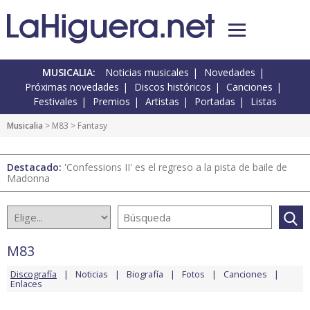
MUSICALIA:
Noticias musicales
Novedades
Próximas novedades
Discos históricos
Canciones
Festivales
Premios
Artistas
Portadas
Listas
Musicalia
>
M83
> Fantasy
Destacado:
'Confessions II' es el regreso a la pista de baile de
Madonna
M83
Discografía
Noticias
Biografía
Fotos
Canciones
Enlaces