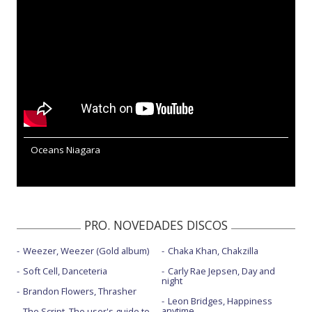
Oceans Niagara
PRO. NOVEDADES DISCOS
Weezer, Weezer (Gold album)
Chaka Khan, Chakzilla
Soft Cell, Danceteria
Carly Rae Jepsen, Day and
night
Brandon Flowers, Thrasher
Leon Bridges, Happiness
anytime
The Script, The user's guide to