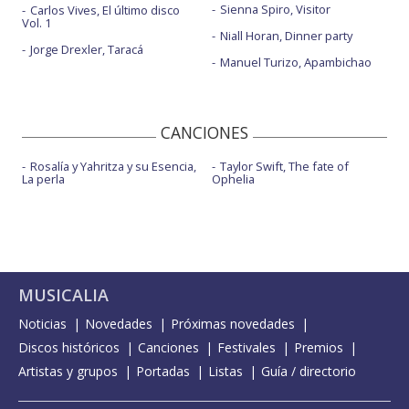
Sienna Spiro, Visitor
Carlos Vives, El último disco
Vol. 1
Niall Horan, Dinner party
Jorge Drexler, Taracá
Manuel Turizo, Apambichao
CANCIONES
Rosalía y Yahritza y su Esencia,
Taylor Swift, The fate of
La perla
Ophelia
MUSICALIA
Noticias
Novedades
Próximas novedades
Discos históricos
Canciones
Festivales
Premios
Artistas y grupos
Portadas
Listas
Guía / directorio