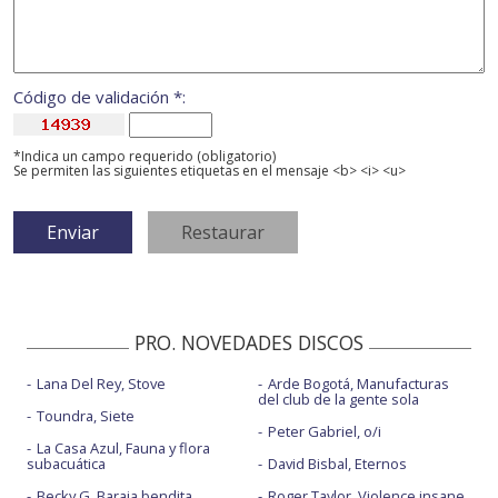
Código de validación *:
*Indica un campo requerido (obligatorio)
Se permiten las siguientes etiquetas en el mensaje <b> <i> <u>
PRO. NOVEDADES DISCOS
Lana Del Rey, Stove
Arde Bogotá, Manufacturas
del club de la gente sola
Toundra, Siete
Peter Gabriel, o/i
La Casa Azul, Fauna y flora
subacuática
David Bisbal, Eternos
Becky G, Baraja bendita
Roger Taylor, Violence insane