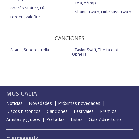
Tyla, A*Pop
Andrés Suárez, Lúa
Shania Twain, Little Miss Twain
Loreen, Wildfire
CANCIONES
Aitana, Superestrella
Taylor Swift, The fate of
Ophelia
MUSICALIA
Noticias
Novedades
Próximas novedades
Discos históricos
Canciones
Festivales
Premios
Artistas y grupos
Portadas
Listas
Guía / directorio