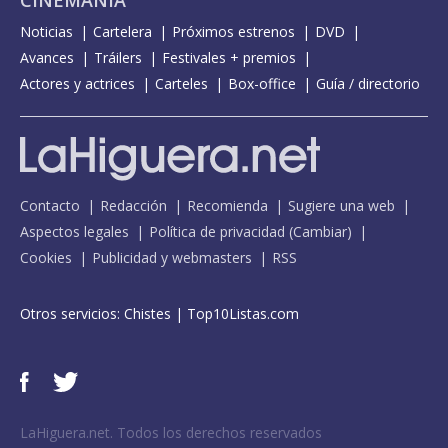
CINEMANÍA
Noticias
Cartelera
Próximos estrenos
DVD
Avances
Tráilers
Festivales + premios
Actores y actrices
Carteles
Box-office
Guía / directorio
Contacto
Redacción
Recomienda
Sugiere una web
Aspectos legales
Política de privacidad
(
Cambiar
)
Cookies
Publicidad y webmasters
RSS
Otros servicios:
Chistes
|
Top10Listas.com
LaHiguera.net. Todos los derechos reservados