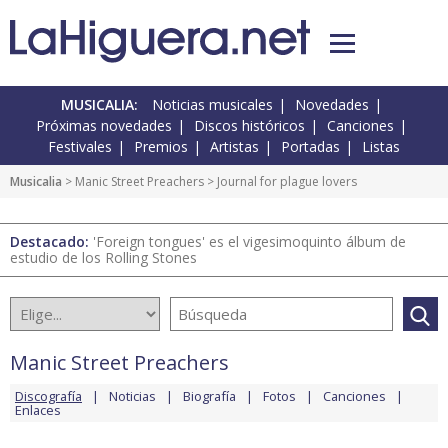
MUSICALIA:
Noticias musicales
Novedades
Próximas novedades
Discos históricos
Canciones
Festivales
Premios
Artistas
Portadas
Listas
Musicalia
>
Manic Street Preachers
> Journal for plague lovers
Destacado:
'Foreign tongues' es el vigesimoquinto álbum de
estudio de los Rolling Stones
Manic Street Preachers
Discografía
Noticias
Biografía
Fotos
Canciones
Enlaces