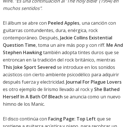
Wire.
"Es una continuación al 'The holy bible' (1994) en
muchos sentidos"
.
El álbum se abre con
Peeled Apples
, una canción con
guitarras contundentes, dura, enérgica, rock
contemporáneo. Después,
Jackie Collins Existential
Question Time
, toma un aire más pop y con riff.
Me And
Stephen Hawking
también adopta tintes duros que se
entroncan en la tradición del rock británico, mientras
This Joke Sport Severed
se introduce en los sonidos
acústicos con cierto ambiente psicodélico para adquirir
después fuerza y electricidad.
Journal For Plague Lovers
es otro ejemplo de lirismo llevado al rock y
She Bathed
Herself In A Bath Of Bleach
se anuncia como un nuevo
himno de los Manic.
El disco continúa con
Facing Page: Top Left
que se
sostiene a guitarra acústica y piano, para recobrar un