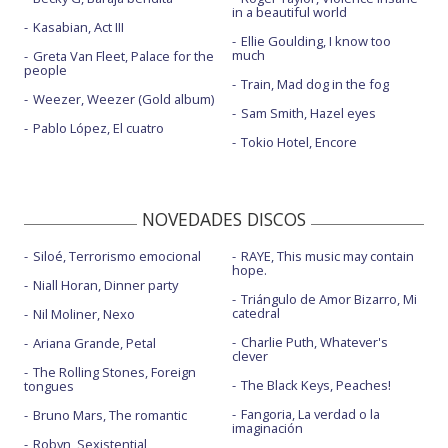
in a beautiful world
Kasabian, Act III
Ellie Goulding, I know too
much
Greta Van Fleet, Palace for the
people
Train, Mad dog in the fog
Weezer, Weezer (Gold album)
Sam Smith, Hazel eyes
Pablo López, El cuatro
Tokio Hotel, Encore
NOVEDADES DISCOS
Siloé, Terrorismo emocional
RAYE, This music may contain
hope.
Niall Horan, Dinner party
Triángulo de Amor Bizarro, Mi
catedral
Nil Moliner, Nexo
Charlie Puth, Whatever's
Ariana Grande, Petal
clever
The Rolling Stones, Foreign
The Black Keys, Peaches!
tongues
Fangoria, La verdad o la
Bruno Mars, The romantic
imaginación
Robyn, Sexistential