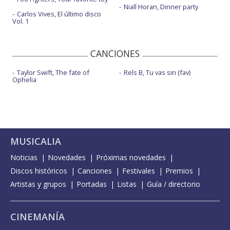
Niall Horan, Dinner party
Carlos Vives, El último disco
Vol. 1
CANCIONES
Taylor Swift, The fate of
Rels B, Tu vas sin (fav)
Ophelia
MUSICALIA
Noticias
Novedades
Próximas novedades
Discos históricos
Canciones
Festivales
Premios
Artistas y grupos
Portadas
Listas
Guía / directorio
CINEMANÍA