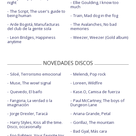
night
Ellie Goulding, I know too
much
The Script, The user's guide to
being human
Train, Mad dog in the fog
Arde Bogotá, Manufacturas
The Avalanches, No bad
del club de la gente sola
memories
Leon Bridges, Happiness
Weezer, Weezer (Gold album)
anytime
NOVEDADES DISCOS
Siloé, Terrorismo emocional
Melendi, Pop rock
Muse, The wow! signal
Loreen, Wildfire
Quevedo, El baifo
Kase.O, Camisa de fuerza
Fangoria, La verdad o la
Paul McCartney, The boys of
imaginación
Dungeon Lane
Jorge Drexler, Taracá
Ariana Grande, Petal
Harry Styles, Kiss all the time.
Gorillaz, The mountain
Disco, occasionally.
Bad Gyal, Más cara
Foo Fighters, Your favorite toy