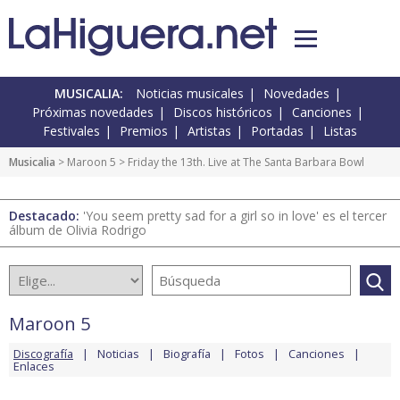
MUSICALIA:
Noticias musicales
Novedades
Próximas novedades
Discos históricos
Canciones
Festivales
Premios
Artistas
Portadas
Listas
Musicalia
>
Maroon 5
> Friday the 13th. Live at The Santa Barbara Bowl
Destacado:
'You seem pretty sad for a girl so in love' es el tercer
álbum de Olivia Rodrigo
Maroon 5
Discografía
Noticias
Biografía
Fotos
Canciones
Enlaces