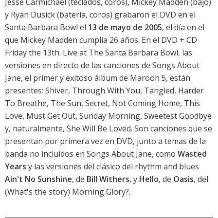
Jesse Carmichael (teclados, coros), Mickey Madden (bajo)
y Ryan Dusick (batería, coros) grabaron el DVD en el
Santa Barbara Bowl el
13 de mayo de 2005
, el día en el
que Mickey Madden cumplía 26 años. En el DVD + CD
Friday the 13th. Live at The Santa Barbara Bowl, las
versiones en directo de las canciones de Songs About
Jane, el primer y exitoso álbum de Maroon 5, están
presentes: Shiver, Through With You, Tangled, Harder
To Breathe, The Sun, Secret, Not Coming Home, This
Love, Must Get Out, Sunday Morning, Sweetest Goodbye
y, naturalmente, She Will Be Loved. Son canciones que se
presentan por primera vez en DVD, junto a temas de la
banda no incluidos en Songs About Jane, como
Wasted
Years
y las versiones del clásico del rhythm and blues
Ain't No Sunshine
, de
Bill Withers
, y
Hello
, de
Oasis
, del
(What's the story) Morning Glory?.