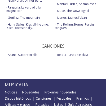
Niall Horan, Dinner party
Manuel Turizo, Apambichao
Fangoria, La verdad o la
imaginación
Muse, The wow! signal
Gorillaz, The mountain
Juanes, JuanesTeban
Harry Styles, Kiss all the time.
The Rolling Stones, Foreign
Disco, occasionally.
tongues
CANCIONES
Aitana, Superestrella
Rels B, Tu vas sin (fav)
MUSICALIA
Noticias
Novedades
Próximas novedades
Discos históricos
Canciones
Festivales
Premios
Artistas y grupos
Portadas
Listas
Guía / directorio