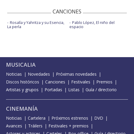
CANCIONES
Rosalía y Yahritza y su Esencia,
Pablo López, El niño del
La perla
espacio
MUSICALIA
Noticias
Novedades
Próximas novedades
Discos históricos
Canciones
Festivales
Premios
Artistas y grupos
Portadas
Listas
Guía / directorio
CINEMANÍA
Noticias
Cartelera
Próximos estrenos
DVD
Avances
Tráilers
Festivales + premios
Actores y actrices
Carteles
Box-office
Guía / directorio