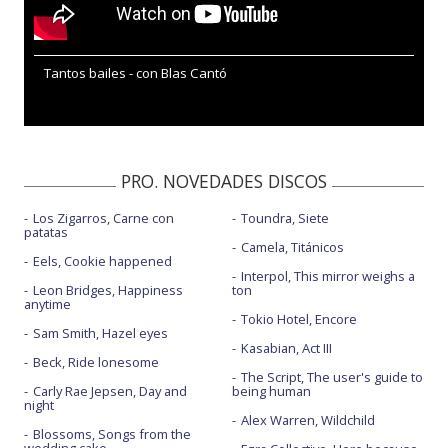
Tantos bailes - con Blas Cantó
PRO. NOVEDADES DISCOS
Los Zigarros, Carne con
Toundra, Siete
patatas
Camela, Titánicos
Eels, Cookie happened
Interpol, This mirror weighs a
Leon Bridges, Happiness
ton
anytime
Tokio Hotel, Encore
Sam Smith, Hazel eyes
Kasabian, Act III
Beck, Ride lonesome
The Script, The user's guide to
Carly Rae Jepsen, Day and
being human
night
Alex Warren, Wildchild
Blossoms, Songs from the