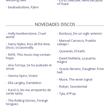
wedding cake
Ezra Collective, Here because
of hope
beabadoobee, Pylon
NOVEDADES DISCOS
Holly Humberstone, Cruel
Bunbury, De un siglo anterior
world
Manuel Carrasco, Pueblo
Harry Styles, Kiss all the time.
salvaje I
Disco, occasionally.
Quevedo, El baifo
RAYE, This music may contain
hope.
David DeMaría, La puerta
mágica
Ana Torroja, Se ha acabado el
show
Gracie Abrams, Daughter from
hell
Sienna Spiro, Visitor
Muse, The wow! signal
Ella Langley, Dandelion
Robyn, Sexistential
Karol G, No me arrepiento de
sentir tanto
Tyla, A*Pop
The Rolling Stones, Foreign
tongues