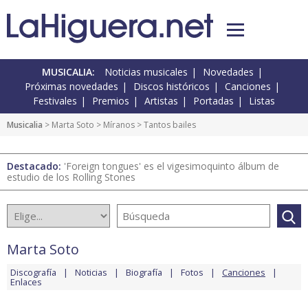
MUSICALIA:
Noticias musicales
Novedades
Próximas novedades
Discos históricos
Canciones
Festivales
Premios
Artistas
Portadas
Listas
Musicalia
>
Marta Soto
>
Míranos
> Tantos bailes
Destacado:
'Foreign tongues' es el vigesimoquinto álbum de
estudio de los Rolling Stones
Marta Soto
Discografía
Noticias
Biografía
Fotos
Canciones
Enlaces