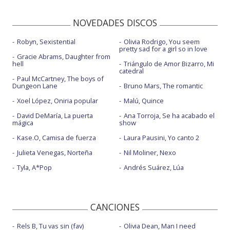
NOVEDADES DISCOS
Robyn, Sexistential
Olivia Rodrigo, You seem
pretty sad for a girl so in love
Gracie Abrams, Daughter from
hell
Triángulo de Amor Bizarro, Mi
catedral
Paul McCartney, The boys of
Dungeon Lane
Bruno Mars, The romantic
Xoel López, Oniria popular
Malú, Quince
David DeMaría, La puerta
Ana Torroja, Se ha acabado el
mágica
show
Kase.O, Camisa de fuerza
Laura Pausini, Yo canto 2
Julieta Venegas, Norteña
Nil Moliner, Nexo
Tyla, A*Pop
Andrés Suárez, Lúa
CANCIONES
Rels B, Tu vas sin (fav)
Olivia Dean, Man I need