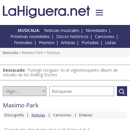
MUSICALIA:
Noticias musicales
Novedades
Próximas novedades
Discos históricos
Canciones
Festivales
Premios
Artistas
Portadas
Listas
Musicalia
>
Maximo Park
> Noticias
Destacado:
'Foreign tongues' es el vigesimoquinto álbum de
estudio de los Rolling Stones
Maximo Park
Discografía
Noticias
Canciones
Enlaces
23 resultados. Resultados del 1 al 10. Página 1 de 3