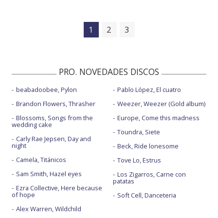
1
2
3
PRO. NOVEDADES DISCOS
beabadoobee, Pylon
Pablo López, El cuatro
Brandon Flowers, Thrasher
Weezer, Weezer (Gold album)
Blossoms, Songs from the
Europe, Come this madness
wedding cake
Toundra, Siete
Carly Rae Jepsen, Day and
night
Beck, Ride lonesome
Camela, Titánicos
Tove Lo, Estrus
Sam Smith, Hazel eyes
Los Zigarros, Carne con
patatas
Ezra Collective, Here because
of hope
Soft Cell, Danceteria
Alex Warren, Wildchild