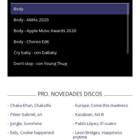
Body
Body - AMAs 2020
Body - Apple Music Awards 2020
Body - Choreo Edit
Cry baby - con DaBaby
Don't stop - con Young Thug
Movie - con Lil Durk
PRO. NOVEDADES DISCOS
Chaka Khan, Chakzilla
Europe, Come this madness
Peter Gabriel, o/i
Kasabian, Act III
Jungle, Sunshine
Pablo López, El cuatro
Eels, Cookie happened
Leon Bridges, Happiness
anytime