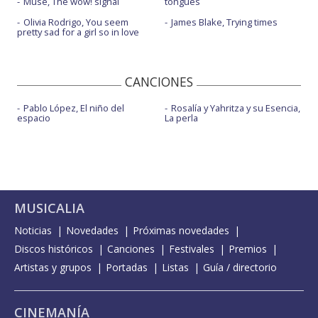
Muse, The wow! signal
tongues
Olivia Rodrigo, You seem
James Blake, Trying times
pretty sad for a girl so in love
CANCIONES
Pablo López, El niño del
Rosalía y Yahritza y su Esencia,
espacio
La perla
MUSICALIA
Noticias
Novedades
Próximas novedades
Discos históricos
Canciones
Festivales
Premios
Artistas y grupos
Portadas
Listas
Guía / directorio
CINEMANÍA