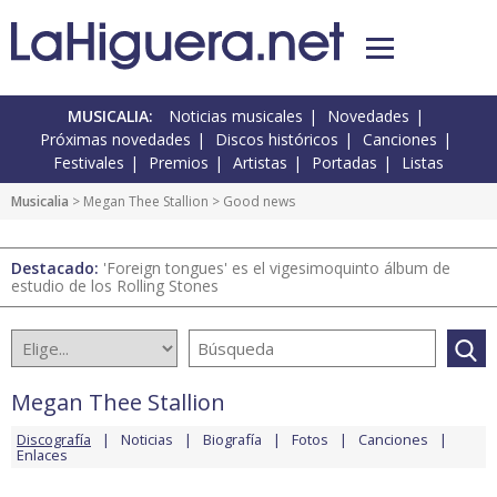
MUSICALIA:
Noticias musicales
Novedades
Próximas novedades
Discos históricos
Canciones
Festivales
Premios
Artistas
Portadas
Listas
Musicalia
>
Megan Thee Stallion
> Good news
Destacado:
'Foreign tongues' es el vigesimoquinto álbum de
estudio de los Rolling Stones
Megan Thee Stallion
Discografía
Noticias
Biografía
Fotos
Canciones
Enlaces