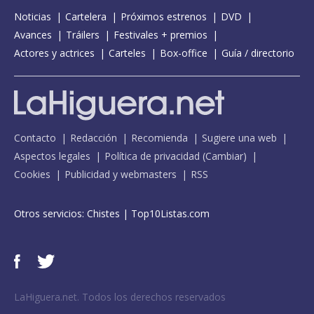
Noticias
Cartelera
Próximos estrenos
DVD
Avances
Tráilers
Festivales + premios
Actores y actrices
Carteles
Box-office
Guía / directorio
Contacto
Redacción
Recomienda
Sugiere una web
Aspectos legales
Política de privacidad
(
Cambiar
)
Cookies
Publicidad y webmasters
RSS
Otros servicios:
Chistes
|
Top10Listas.com
LaHiguera.net. Todos los derechos reservados