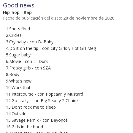
Good news
Hip-hop - Rap
Fecha de publicación del disco:
20 de noviembre de 2020
1.Shots fired
2.Circles
3.Cry baby - con DaBaby
4.Do it on the tip - con City Girls y Hot Girl Meg
5.Sugar baby
6.Movie - con Lil Durk
7.Freaky girls - con SZA
8.Body
9.What's new
10.Work that
11.Intercourse - con Popcaan y Mustard
12.Go crazy - con Big Sean y 2 Chainz
13.Don't rock me to sleep
14.Outside
15.Savage Remix - con Beyoncé
16.Girls in the hood