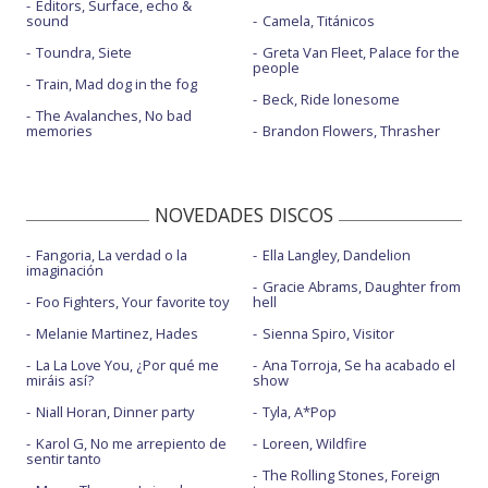
Editors, Surface, echo &
sound
Camela, Titánicos
Toundra, Siete
Greta Van Fleet, Palace for the
people
Train, Mad dog in the fog
Beck, Ride lonesome
The Avalanches, No bad
memories
Brandon Flowers, Thrasher
NOVEDADES DISCOS
Fangoria, La verdad o la
Ella Langley, Dandelion
imaginación
Gracie Abrams, Daughter from
Foo Fighters, Your favorite toy
hell
Melanie Martinez, Hades
Sienna Spiro, Visitor
La La Love You, ¿Por qué me
Ana Torroja, Se ha acabado el
miráis así?
show
Niall Horan, Dinner party
Tyla, A*Pop
Karol G, No me arrepiento de
Loreen, Wildfire
sentir tanto
The Rolling Stones, Foreign