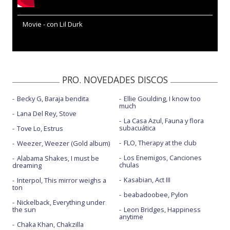
Movie - con Lil Durk
PRO. NOVEDADES DISCOS
Becky G, Baraja bendita
Ellie Goulding, I know too
much
Lana Del Rey, Stove
La Casa Azul, Fauna y flora
subacuática
Tove Lo, Estrus
FLO, Therapy at the club
Weezer, Weezer (Gold album)
Los Enemigos, Canciones
Alabama Shakes, I must be
chulas
dreaming
Kasabian, Act III
Interpol, This mirror weighs a
ton
beabadoobee, Pylon
Nickelback, Everything under
the sun
Leon Bridges, Happiness
anytime
Chaka Khan, Chakzilla