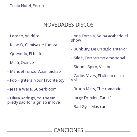
Tokio Hotel, Encore
NOVEDADES DISCOS
Loreen, Wildfire
Ana Torroja, Se ha acabado el
show
Kase.O, Camisa de fuerza
Bunbury, De un siglo anterior
Quevedo, El baifo
Siloé, Terrorismo emocional
Malú, Quince
Sienna Spiro, Visitor
Manuel Turizo, Apambichao
Carlos Vives, El último disco
Vol. 1
Foo Fighters, Your favorite toy
Bruno Mars, The romantic
Jessie Ware, Superbloom
Jorge Drexler, Taracá
Olivia Rodrigo, You seem
pretty sad for a girl so in love
Bad Gyal, Más cara
CANCIONES