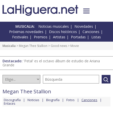
MUSICALIA:
Noticias musicales
Novedades
Próximas novedades
Discos históricos
Canciones
Festivales
Premios
Artistas
Portadas
Listas
Musicalia
>
Megan Thee Stallion
>
Good news
> Movie
Destacado:
'Petal' es el octavo álbum de estudio de Ariana
Grande
Megan Thee Stallion
Discografía
Noticias
Biografía
Fotos
Canciones
Enlaces