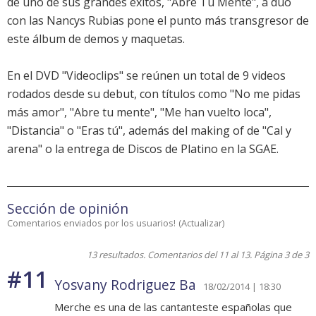
de uno de sus grandes éxitos, "Abre Tu Mente", a dúo
con las Nancys Rubias pone el punto más transgresor de
este álbum de demos y maquetas.
En el DVD "Videoclips" se reúnen un total de 9 videos
rodados desde su debut, con títulos como "No me pidas
más amor", "Abre tu mente", "Me han vuelto loca",
"Distancia" o "Eras tú", además del making of de "Cal y
arena" o la entrega de Discos de Platino en la SGAE.
Sección de opinión
Comentarios enviados por los usuarios!
(
Actualizar
)
13 resultados. Comentarios del 11 al 13. Página 3 de 3
#11
Yosvany Rodriguez Ba
18/02/2014 | 18:30
Merche es una de las cantanteste españolas que