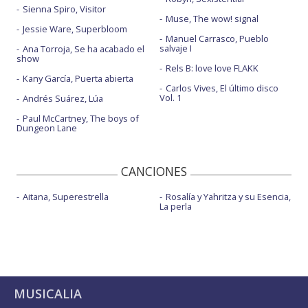
Sienna Spiro, Visitor
Muse, The wow! signal
Jessie Ware, Superbloom
Manuel Carrasco, Pueblo
salvaje I
Ana Torroja, Se ha acabado el
show
Rels B: love love FLAKK
Kany García, Puerta abierta
Carlos Vives, El último disco
Vol. 1
Andrés Suárez, Lúa
Paul McCartney, The boys of
Dungeon Lane
CANCIONES
Aitana, Superestrella
Rosalía y Yahritza y su Esencia,
La perla
MUSICALIA