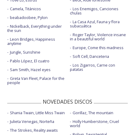
Tove Lo, Estrus
Beck, Ride lonesome
Camela, Titánicos
Los Enemigos, Canciones
chulas
beabadoobee, Pylon
La Casa Azul, Fauna y flora
subacuática
Nickelback, Everything under
the sun
Roger Taylor, Violence insane
in a beautiful world
Leon Bridges, Happiness
anytime
Europe, Come this madness
Jungle, Sunshine
Soft Cell, Danceteria
Pablo López, El cuatro
Los Zigarros, Carne con
patatas
Sam Smith, Hazel eyes
Greta Van Fleet, Palace for the
people
NOVEDADES DISCOS
Shania Twain, Little Miss Twain
Gorillaz, The mountain
Julieta Venegas, Norteña
Holly Humberstone, Cruel
world
The Strokes, Reality awaits
Robyn, Sexistential