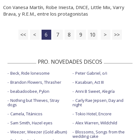
Con Vanesa Martín, Robe Iniesta, DNCE, Little Mix, Varry
Brava, y R.E.M., entre los protagonistas
<<
<
6
7
8
9
10
>
>>
PRO. NOVEDADES DISCOS
Beck, Ride lonesome
Peter Gabriel, o/i
Brandon Flowers, Thrasher
Kasabian, Act III
beabadoobee, Pylon
Anni B Sweet, Alegría
Nothing but Thieves, Stray
Carly Rae Jepsen, Day and
dogs
night
Camela, Titánicos
Tokio Hotel, Encore
Sam Smith, Hazel eyes
Alex Warren, Wildchild
Weezer, Weezer (Gold album)
Blossoms, Songs from the
wedding cake