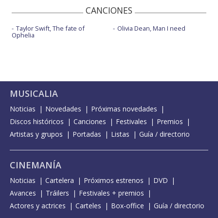
CANCIONES
Taylor Swift, The fate of
Olivia Dean, Man I need
Ophelia
MUSICALIA
Noticias
Novedades
Próximas novedades
Discos históricos
Canciones
Festivales
Premios
Artistas y grupos
Portadas
Listas
Guía / directorio
CINEMANÍA
Noticias
Cartelera
Próximos estrenos
DVD
Avances
Tráilers
Festivales + premios
Actores y actrices
Carteles
Box-office
Guía / directorio