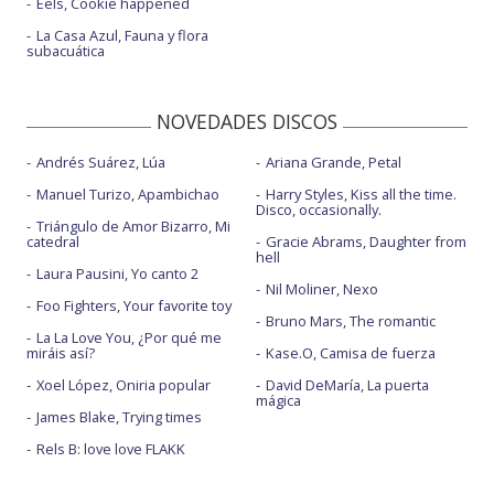
Eels, Cookie happened
La Casa Azul, Fauna y flora
subacuática
NOVEDADES DISCOS
Andrés Suárez, Lúa
Ariana Grande, Petal
Manuel Turizo, Apambichao
Harry Styles, Kiss all the time.
Disco, occasionally.
Triángulo de Amor Bizarro, Mi
catedral
Gracie Abrams, Daughter from
hell
Laura Pausini, Yo canto 2
Nil Moliner, Nexo
Foo Fighters, Your favorite toy
Bruno Mars, The romantic
La La Love You, ¿Por qué me
miráis así?
Kase.O, Camisa de fuerza
Xoel López, Oniria popular
David DeMaría, La puerta
mágica
James Blake, Trying times
Rels B: love love FLAKK