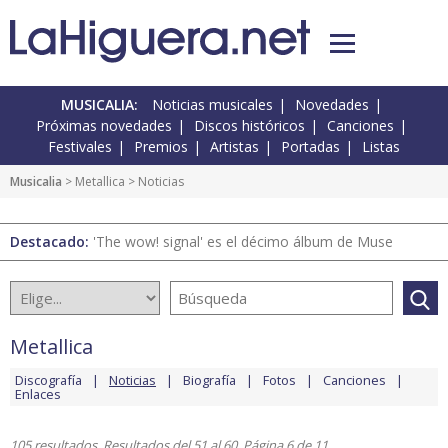
MUSICALIA:
Noticias musicales
Novedades
Próximas novedades
Discos históricos
Canciones
Festivales
Premios
Artistas
Portadas
Listas
Musicalia
>
Metallica
> Noticias
Destacado:
'The wow! signal' es el décimo álbum de Muse
Metallica
Discografía
Noticias
Biografía
Fotos
Canciones
Enlaces
105 resultados. Resultados del 51 al 60. Página 6 de 11