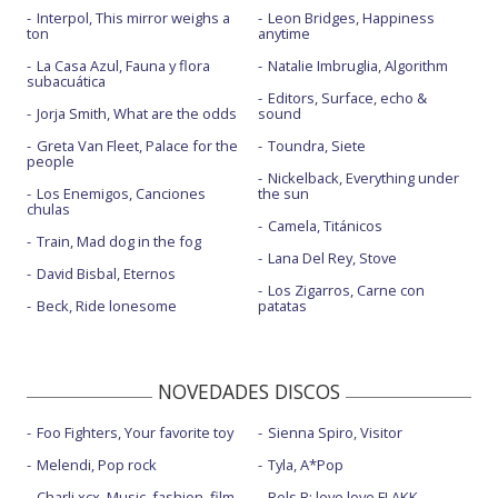
Interpol, This mirror weighs a
Leon Bridges, Happiness
ton
anytime
La Casa Azul, Fauna y flora
Natalie Imbruglia, Algorithm
subacuática
Editors, Surface, echo &
Jorja Smith, What are the odds
sound
Greta Van Fleet, Palace for the
Toundra, Siete
people
Nickelback, Everything under
Los Enemigos, Canciones
the sun
chulas
Camela, Titánicos
Train, Mad dog in the fog
Lana Del Rey, Stove
David Bisbal, Eternos
Los Zigarros, Carne con
Beck, Ride lonesome
patatas
NOVEDADES DISCOS
Foo Fighters, Your favorite toy
Sienna Spiro, Visitor
Melendi, Pop rock
Tyla, A*Pop
Charli xcx, Music, fashion, film
Rels B: love love FLAKK