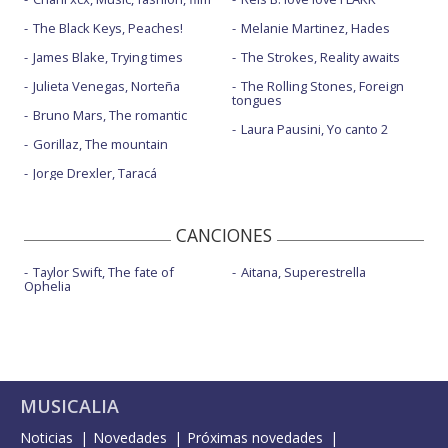
The Black Keys, Peaches!
Melanie Martinez, Hades
James Blake, Trying times
The Strokes, Reality awaits
Julieta Venegas, Norteña
The Rolling Stones, Foreign
tongues
Bruno Mars, The romantic
Laura Pausini, Yo canto 2
Gorillaz, The mountain
Jorge Drexler, Taracá
CANCIONES
Taylor Swift, The fate of
Aitana, Superestrella
Ophelia
MUSICALIA
Noticias
Novedades
Próximas novedades