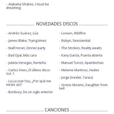
Alabama Shakes, I must be
dreaming
NOVEDADES DISCOS
Andrés Suárez, Lúa
Loreen, Wildfire
James Blake, Trying times
Robyn, Sexistential
Niall Horan, Dinner party
The Strokes, Reality awaits
Bad Gyal, Más cara
Kany García, Puerta abierta
Julieta Venegas, Norteña
Manuel Turizo, Apambichao
Carlos Vives, El último disco
Melanie Martinez, Hades
Vol. 1
Jorge Drexler, Taracá
La La Love You, ¿Por qué me
miráis así?
Gracie Abrams, Daughter from
hell
Bunbury, De un siglo anterior
CANCIONES