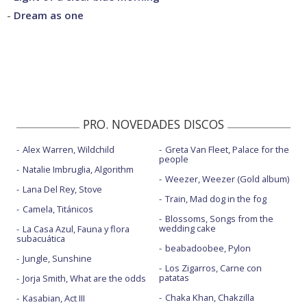
-
Dream as one
PRO. NOVEDADES DISCOS
Alex Warren, Wildchild
Greta Van Fleet, Palace for the
people
Natalie Imbruglia, Algorithm
Weezer, Weezer (Gold album)
Lana Del Rey, Stove
Train, Mad dog in the fog
Camela, Titánicos
Blossoms, Songs from the
wedding cake
La Casa Azul, Fauna y flora
subacuática
beabadoobee, Pylon
Jungle, Sunshine
Los Zigarros, Carne con
patatas
Jorja Smith, What are the odds
Chaka Khan, Chakzilla
Kasabian, Act III