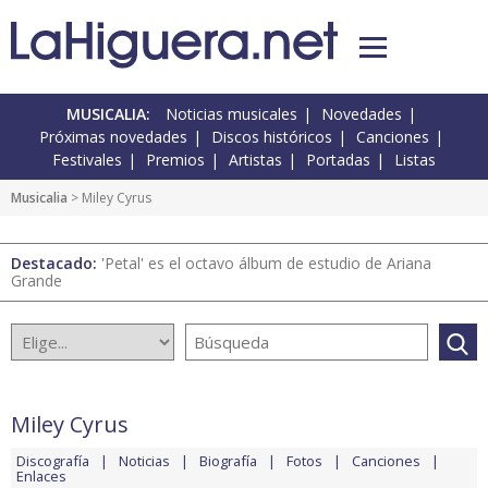
MUSICALIA:
Noticias musicales
Novedades
Próximas novedades
Discos históricos
Canciones
Festivales
Premios
Artistas
Portadas
Listas
Musicalia
> Miley Cyrus
Destacado:
'Petal' es el octavo álbum de estudio de Ariana
Grande
Miley Cyrus
Discografía
Noticias
Biografía
Fotos
Canciones
Enlaces