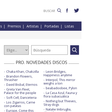
es
Premios
Artistas
Portadas
Listas
PRO. NOVEDADES DISCOS
Chaka Khan, Chakzilla
Leon Bridges,
Happiness anytime
Brandon Flowers,
Thrasher
Interpol, This mirror
weighs a ton
David Bisbal, Eternos
beabadoobee, Pylon
Greta Van Fleet,
Palace for the people
La Casa Azul, Fauna y
flora subacuática
Soft Cell, Danceteria
Nothing but Thieves,
Los Zigarros, Carne
Stray dogs
con patatas
Natalie Imbruglia,
Europe, Come this