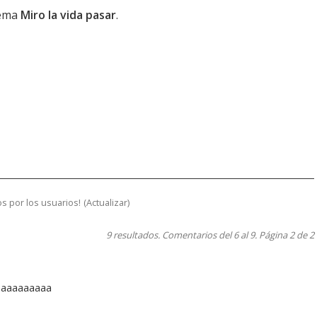
tema
Miro la vida pasar
.
s por los usuarios!
(
Actualizar
)
9 resultados. Comentarios del 6 al 9. Página 2 de 2
taaaaaaaaaa