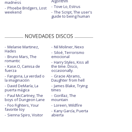
Algorithm
madness
Tove Lo, Estrus
Phoebe Bridgers, Lost
weekend
The Script, The user's
guide to being human
NOVEDADES DISCOS
Melanie Martinez,
Nil Moliner, Nexo
Hades
Siloé, Terrorismo
Bruno Mars, The
emocional
romantic
Harry Styles, Kiss all
Kase.O, Camisa de
the time. Disco,
fuerza
occasionally.
Fangoria, La verdad o
Gracie Abrams,
la imaginación
Daughter from hell
David DeMaría, La
James Blake, Trying
puerta mágica
times
Paul McCartney, The
Gorillaz, The
boys of Dungeon Lane
mountain
Foo Fighters, Your
Loreen, Wildfire
favorite toy
Kany García, Puerta
Sienna Spiro, Visitor
abierta