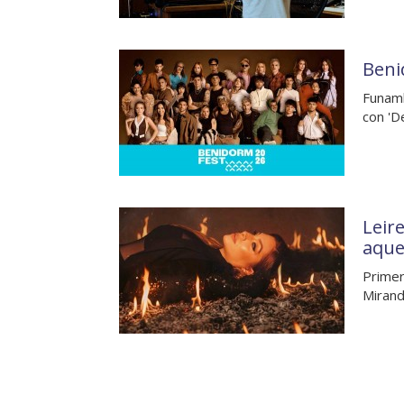
Beni
Funamb
con 'D
Leire
aquel
Primer
Mirand