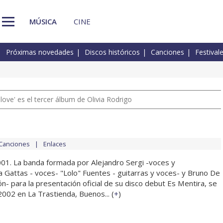
MÚSICA
CINE
Próximas novedades
Discos históricos
Canciones
Festival
 love' es el tercer álbum de Olivia Rodrigo
Canciones
Enlaces
001. La banda formada por Alejandro Sergi -voces y
a Gattas - voces- "Lolo" Fuentes - guitarras y voces- y Bruno De
n- para la presentación oficial de su disco debut Es Mentira, se
002 en La Trastienda, Buenos... (
+
)