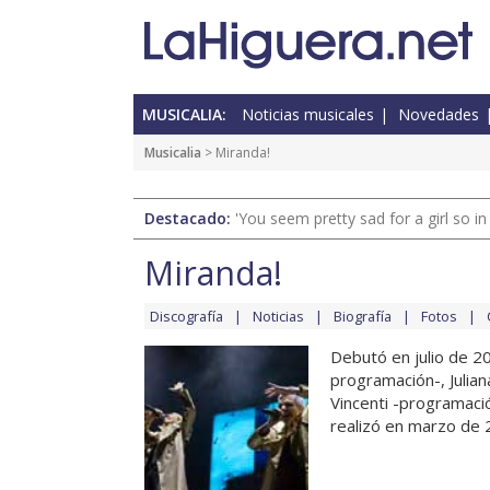
MUSICALIA:
Noticias musicales
Novedades
Musicalia
> Miranda!
Destacado:
'You seem pretty sad for a girl so in
Miranda!
Discografía
Noticias
Biografía
Fotos
Debutó en julio de 2
programación-, Julian
Vincenti -programació
realizó en marzo de 2