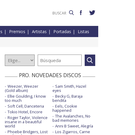
es
Premios
Artistas
Portadas
Listas
PRO. NOVEDADES DISCOS
Weezer, Weezer
Sam Smith, Hazel
(Gold album)
eyes
Ellie Goulding, I know
Becky G, Baraja
too much
bendita
Soft Cell, Danceteria
Eels, Cookie
happened
Tokio Hotel, Encore
The Avalanches, No
Roger Taylor, Violence
bad memories
insane in a beautiful
world
Anni B Sweet, Alegría
Phoebe Bridgers, Lost
Los Zigarros, Carne