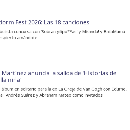
dorm Fest 2026: Las 18 canciones
ulista concursa con 'Sobran gilipo**as' y Miranda! y BailaMamá
espierto amándote'
 Martínez anuncia la salida de 'Historias de
la niña'
 álbum en solitario para la ex La Oreja de Van Gogh con Edurne,
a!, Andrés Suárez y Abraham Mateo como invitados