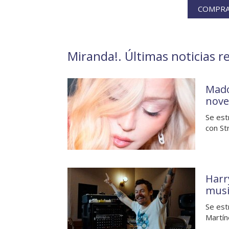
COMPRA 
Miranda!. Últimas noticias r
Mado
nove
Se est
con St
Harr
musi
Se est
Martín