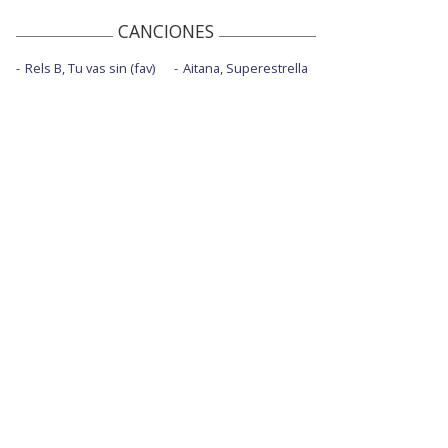
CANCIONES
Rels B, Tu vas sin (fav)
Aitana, Superestrella