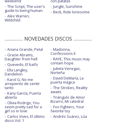
weekend
con patatas
The Script, The user's
Jungle, Sunshine
guide to being human
Beck, Ride lonesome
Alex Warren,
Wildchild
NOVEDADES DISCOS
Ariana Grande, Petal
Madonna,
Confessions II
Gracie Abrams,
Daughter from hell
RAYE, This music may
contain hope.
Quevedo, El baifo
Julieta Venegas,
Ella Langley,
Norteña
Dandelion
David DeMaría, La
Karol G, No me
puerta mágica
arrepiento de sentir
tanto
The Strokes, Reality
awaits
Kany García, Puerta
abierta
Triángulo de Amor
Bizarro, Mi catedral
Olivia Rodrigo, You
seem pretty sad for a
Foo Fighters, Your
girl so in love
favorite toy
Carlos Vives, El último
Andrés Suárez, Lúa
disco Vol. 1