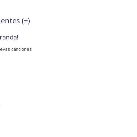
ientes (
+
)
randa!
uevas canciones
r