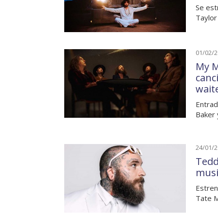
Se est
Taylor
01/02/
My M
canc
wait
Entrad
Baker 
24/01/
Tedd
musi
Estren
Tate M