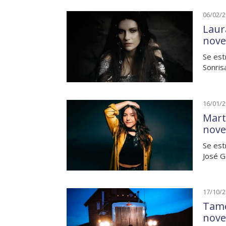
06/02/
Laura
nove
Se est
Sonris
16/01/
Mart
nove
Se est
José G
17/10/
Tame
nove