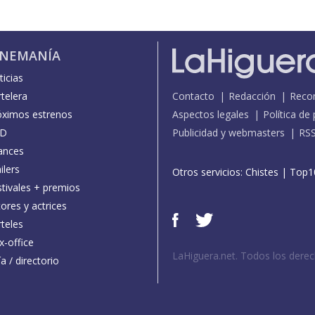
INEMANÍA
icias
telera
Contacto
Redacción
Reco
óximos estrenos
Aspectos legales
Política de
D
Publicidad y webmasters
RS
ances
ilers
Otros servicios:
Chistes
|
Top1
stivales + premios
ores y actrices
teles
x-office
LaHiguera.net. Todos los dere
a / directorio