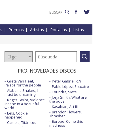
es
Premios
Artistas
Portadas
Listas
PRO. NOVEDADES DISCOS
Greta Van Fleet,
Peter Gabriel, o/i
Palace for the people
Pablo López, El cuatro
Alabama Shakes, I
Toundra, Siete
must be dreaming
Jorja Smith, What are
Roger Taylor, Violence
the odds
insane in a beautiful
Kasabian, Act III
world
Brandon Flowers,
Eels, Cookie
Thrasher
happened
Europe, Come this
Camela, Titánicos
madness