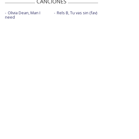
CANCIONES
Olivia Dean, Man I
Rels B, Tu vas sin (fav)
need