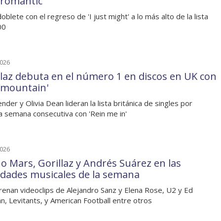
 romantic'
oblete con el regreso de 'I just might' a lo más alto de la lista
00
2026
llaz debuta en el número 1 en discos en UK con
 mountain'
nder y Olivia Dean lideran la lista británica de singles por
a semana consecutiva con 'Rein me in'
2026
o Mars, Gorillaz y Andrés Suárez en las
dades musicales de la semana
renan videoclips de Alejandro Sanz y Elena Rose, U2 y Ed
n, Levitants, y American Football entre otros