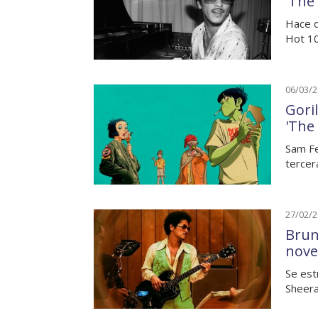
'The
Hace d
Hot 1
06/03/
Gori
'The
Sam Fe
tercer
27/02/
Brun
nove
Se est
Sheera