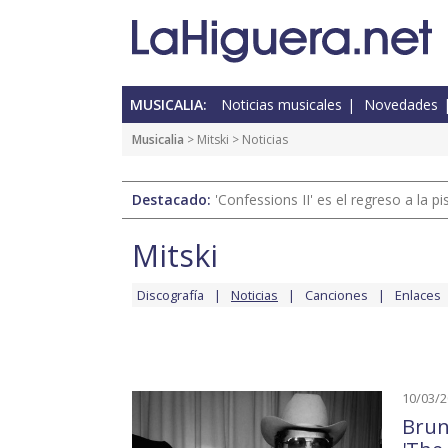
MUSICALIA:
Noticias musicales
Novedades
Musicalia
>
Mitski
> Noticias
Destacado:
'Confessions II' es el regreso a la 
Mitski
Discografía
Noticias
Canciones
Enlaces
10/03/
Brun