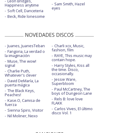
Leon Bridges,
Sam Smith, Hazel
Happiness anytime
eyes
Soft Cell, Danceteria
Beck, Ride lonesome
NOVEDADES DISCOS
Juanes, JuanesTeban
Charli xcx, Music,
fashion, film
Fangoria, La verdad o
la imaginación
RAYE, This music may
contain hope.
Muse, The wow!
signal
Harry Styles, Kiss all
the time. Disco,
Charlie Puth,
occasionally.
Whatever's clever
Jessie Ware,
David DeMaría, La
Superbloom
puerta mágica
Paul McCartney, The
The Black Keys,
boys of Dungeon Lane
Peaches!
Rels B: love love
Kase.O, Camisa de
FLAKK
fuerza
Carlos Vives, El último
Sienna Spiro, Visitor
disco Vol. 1
Nil Moliner, Nexo