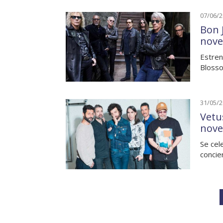
07/06/
Bon 
nove
Estren
Blosso
31/05/
Vetu
nove
Se cel
concie