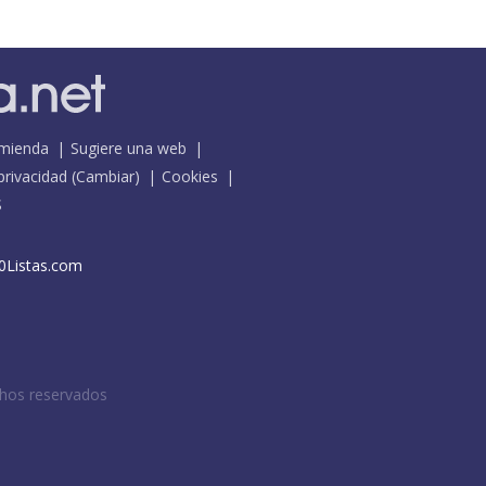
mienda
Sugiere una web
 privacidad
(
Cambiar
)
Cookies
S
0Listas.com
chos reservados