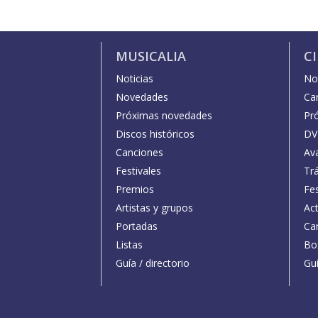
MUSICALIA
C
Noticias
Not
Novedades
Car
Próximas novedades
Pr
Discos históricos
DV
Canciones
Av
Festivales
Trá
Premios
Fe
Artistas y grupos
Act
Portadas
Car
Listas
Bo
Guía / directorio
Guí