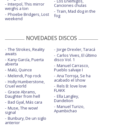
Los Enemigos,
Interpol, This mirror
Canciones chulas
weighs a ton
Train, Mad dog in the
Phoebe Bridgers, Lost
fog
weekend
NOVEDADES DISCOS
The Strokes, Reality
Jorge Drexler, Taracá
awaits
Carlos Vives, El último
Kany García, Puerta
disco Vol. 1
abierta
Manuel Carrasco,
Malú, Quince
Pueblo salvaje I
Melendi, Pop rock
Ana Torroja, Se ha
acabado el show
Holly Humberstone,
Cruel world
Rels B: love love
FLAKK
Gracie Abrams,
Daughter from hell
Ella Langley,
Dandelion
Bad Gyal, Más cara
Manuel Turizo,
Muse, The wow!
Apambichao
signal
Bunbury, De un siglo
anterior