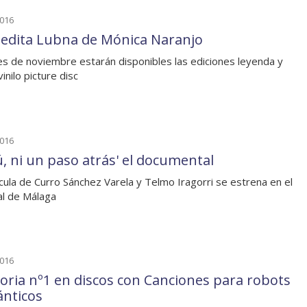
2016
eedita Lubna de Mónica Naranjo
les de noviembre estarán disponibles las ediciones leyenda y
inilo picture disc
2016
ú, ni un paso atrás' el documental
ícula de Curro Sánchez Varela y Telmo Iragorri se estrena en el
al de Málaga
2016
oria nº1 en discos con Canciones para robots
nticos