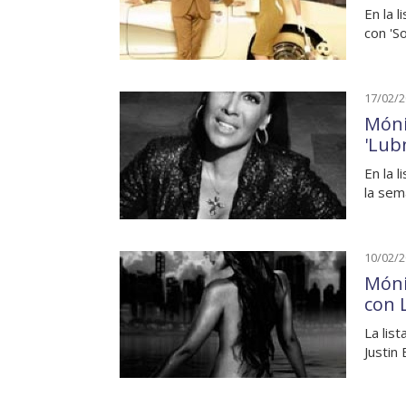
En la 
con 'So
17/02/
Móni
'Lub
En la 
la sem
10/02/
Móni
con 
La lis
Justin 