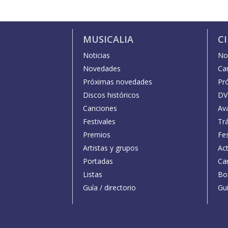
MUSICALIA
C
Noticias
Not
Novedades
Car
Próximas novedades
Pr
Discos históricos
DV
Canciones
Av
Festivales
Trá
Premios
Fe
Artistas y grupos
Act
Portadas
Car
Listas
Bo
Guía / directorio
Guí