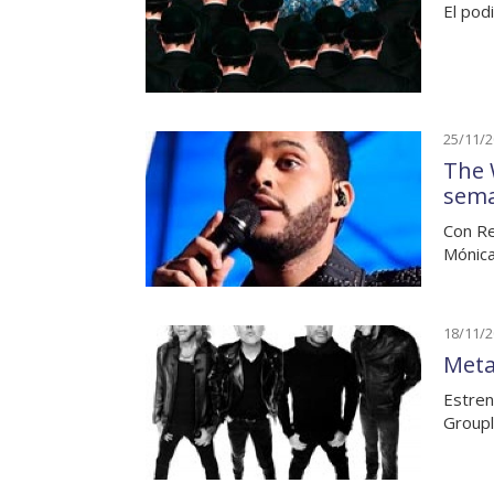
El pod
25/11/
The 
sem
Con Re
Mónica
18/11/
Meta
Estren
Groupl