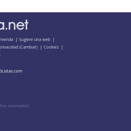
mienda
Sugiere una web
 privacidad
(
Cambiar
)
Cookies
S
0Listas.com
chos reservados