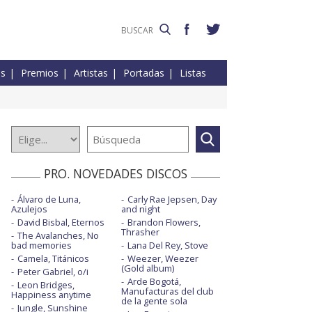
es
Premios
Artistas
Portadas
Listas
PRO. NOVEDADES DISCOS
Álvaro de Luna,
Carly Rae Jepsen, Day
Azulejos
and night
David Bisbal, Eternos
Brandon Flowers,
Thrasher
The Avalanches, No
bad memories
Lana Del Rey, Stove
Camela, Titánicos
Weezer, Weezer
(Gold album)
Peter Gabriel, o/i
Arde Bogotá,
Leon Bridges,
Manufacturas del club
Happiness anytime
de la gente sola
Jungle, Sunshine