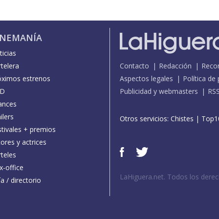
INEMANÍA
icias
telera
Contacto
Redacción
Reco
óximos estrenos
Aspectos legales
Política de
D
Publicidad y webmasters
RS
ances
ilers
Otros servicios:
Chistes
|
Top1
stivales + premios
ores y actrices
teles
x-office
LaHiguera.net. Todos los dere
a / directorio