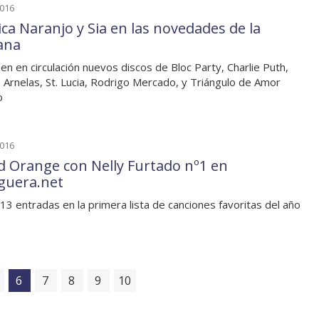
2016
ca Naranjo y Sia en las novedades de la
ana
en en circulación nuevos discos de Bloc Party, Charlie Puth,
 Arnelas, St. Lucia, Rodrigo Mercado, y Triángulo de Amor
o
2016
d Orange con Nelly Furtado nº1 en
guera.net
13 entradas en la primera lista de canciones favoritas del año
6
7
8
9
10