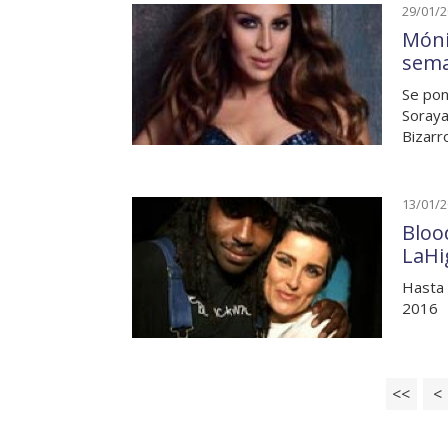
29/01/
Móni
sem
Se pon
Soraya
Bizarr
13/01/
Bloo
LaHi
Hasta 
2016
<<
<