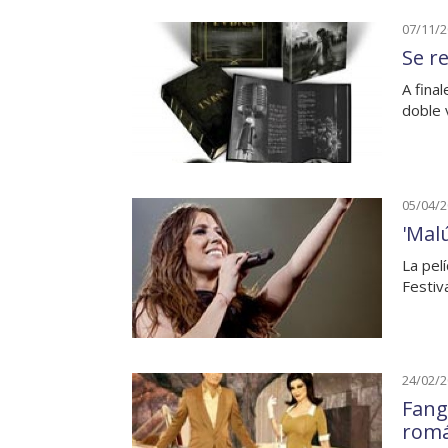
07/11/
Se r
A fina
doble v
05/04/
'Mal
La pel
Festiv
24/02/
Fang
romá