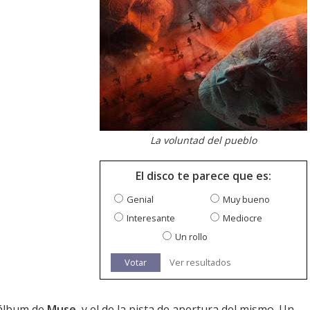
La voluntad del pueblo
El disco te parece que es:
Genial
Muy bueno
Interesante
Mediocre
Un rollo
Votar
Ver resultados
 álbum de
Muse
, y el de la pista de apertura del mismo. Un