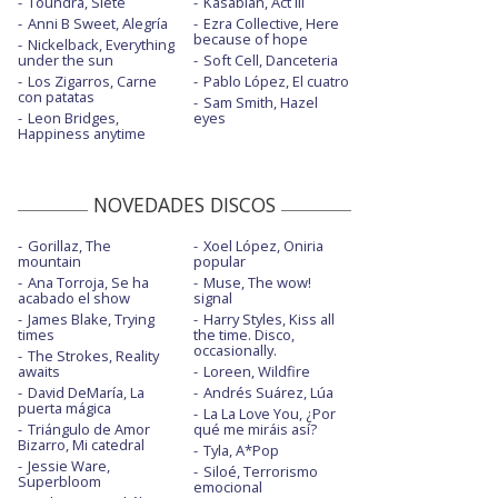
Toundra, Siete
Kasabian, Act III
Anni B Sweet, Alegría
Ezra Collective, Here
because of hope
Nickelback, Everything
under the sun
Soft Cell, Danceteria
Los Zigarros, Carne
Pablo López, El cuatro
con patatas
Sam Smith, Hazel
Leon Bridges,
eyes
Happiness anytime
NOVEDADES DISCOS
Gorillaz, The
Xoel López, Oniria
mountain
popular
Ana Torroja, Se ha
Muse, The wow!
acabado el show
signal
James Blake, Trying
Harry Styles, Kiss all
times
the time. Disco,
occasionally.
The Strokes, Reality
awaits
Loreen, Wildfire
David DeMaría, La
Andrés Suárez, Lúa
puerta mágica
La La Love You, ¿Por
Triángulo de Amor
qué me miráis así?
Bizarro, Mi catedral
Tyla, A*Pop
Jessie Ware,
Siloé, Terrorismo
Superbloom
emocional