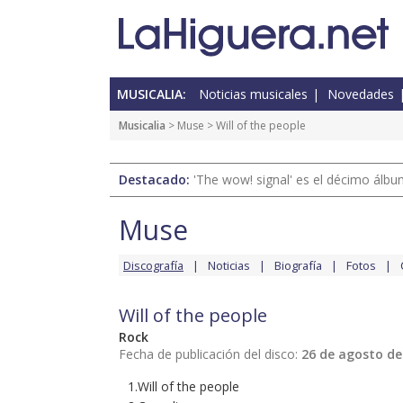
MUSICALIA:
Noticias musicales
Novedades
Musicalia
>
Muse
> Will of the people
Destacado:
'The wow! signal' es el décimo álb
Muse
Discografía
Noticias
Biografía
Fotos
Will of the people
Rock
Fecha de publicación del disco:
26 de agosto de
1.Will of the people