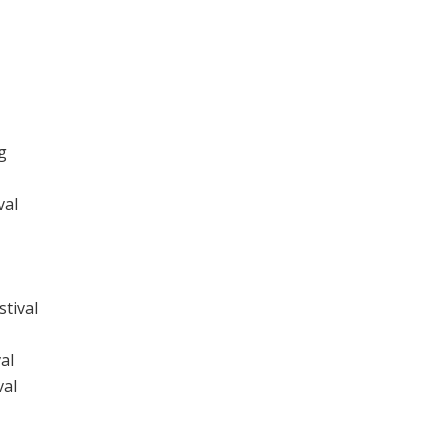
g
val
stival
al
val