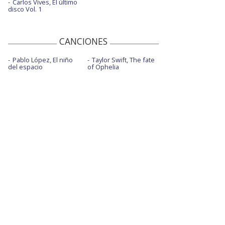
Carlos Vives, El último
disco Vol. 1
CANCIONES
Pablo López, El niño
Taylor Swift, The fate
del espacio
of Ophelia