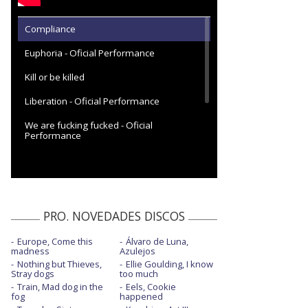
Compliance
Euphoria - Oficial Performance
Kill or be killed
Liberation - Oficial Performance
We are fucking fucked - Oficial
Performance
Will of the people
Will of the people - MTV EMAs 2022
Won't stand down
PRO. NOVEDADES DISCOS
You make me feel like it's Halloween
Europe, Come this
Álvaro de Luna,
madness
Azulejos
Nothing but Thieves,
Ellie Goulding, I know
Stray dogs
too much
Train, Mad dog in the
Eels, Cookie
fog
happened