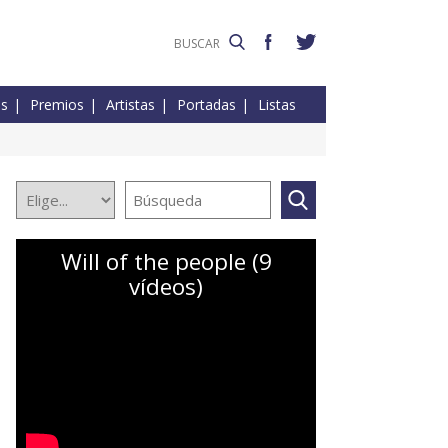
es
Premios
Artistas
Portadas
Listas
Will of the people (9
vídeos)