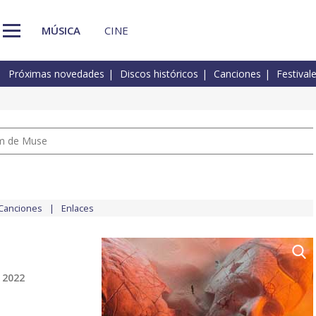
MÚSICA
CINE
Próximas novedades
Discos históricos
Canciones
Festival
um de Muse
Canciones
Enlaces
 2022