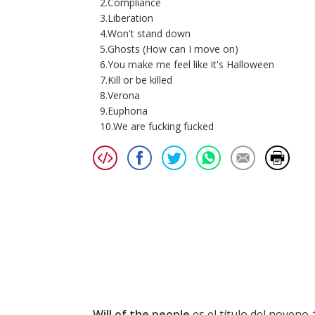
2.Compliance
3.Liberation
4.Won't stand down
5.Ghosts (How can I move on)
6.You make me feel like it's Halloween
7.Kill or be killed
8.Verona
9.Euphoria
10.We are fucking fucked
Will of the people
es el título del noveno