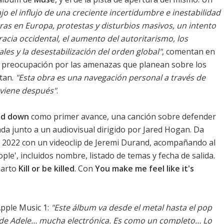
o el influjo de una creciente incertidumbre e inestabilidad
s en Europa, protestas y disturbios masivos, un intento
racia occidental, el aumento del autoritarismo, los
ales y la desestabilización del orden global"
, comentan en
 preocupación por las amenazas que planean sobre los
itan.
"Esta obra es una navegación personal a través de
 viene después"
.
nd down
como primer avance, una canción sobre defender
ada junto a un audiovisual dirigido por Jared Hogan. Da
 2022 con un videoclip de Jeremi Durand, acompañando al
ple', incluidos nombre, listado de temas y fecha de salida.
cuarto
Kill or be killed
. Con
You make me feel like it's
pple Music 1:
"Este álbum va desde el metal hasta el pop
 de Adele… mucha electrónica. Es como un completo… Lo