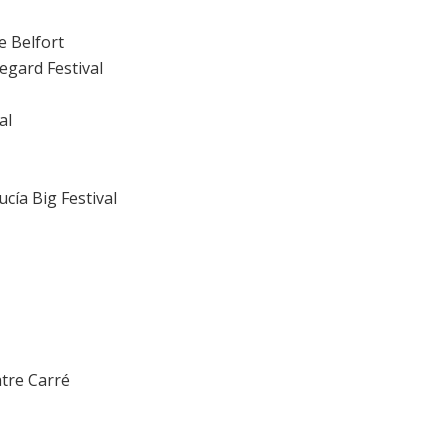
e Belfort
regard Festival
al
cía Big Festival
atre Carré