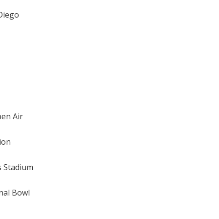
Diego
pen Air
ion
's Stadium
onal Bowl