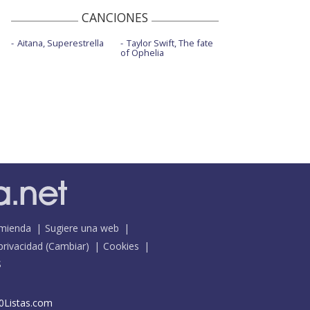
CANCIONES
Aitana, Superestrella
Taylor Swift, The fate
of Ophelia
mienda
Sugiere una web
 privacidad
(
Cambiar
)
Cookies
S
0Listas.com