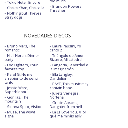
too much
Tokio Hotel, Encore
Brandon Flowers,
Chaka Khan, Chakzilla
Thrasher
Nothing but Thieves,
Stray dogs
NOVEDADES DISCOS
Bruno Mars, The
Laura Pausini, Yo
romantic
canto 2
Niall Horan, Dinner
Triángulo de Amor
party
Bizarro, Mi catedral
Foo Fighters, Your
Fangoria, La verdad o
favorite toy
la imaginación
Karol G, No me
Ella Langley,
arrepiento de sentir
Dandelion
tanto
RAYE, This music may
Jessie Ware,
contain hope.
Superbloom
Julieta Venegas,
Gorillaz, The
Norteña
mountain
Gracie Abrams,
Sienna Spiro, Visitor
Daughter from hell
Muse, The wow!
La La Love You, ¿Por
signal
qué me miráis así?