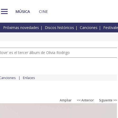
MÚSICA
CINE
Próximas novedades
Discos históricos
Canciones
Festival
 love' es el tercer álbum de Olivia Rodrigo
Canciones
Enlaces
Ampliar
<< Anterior
Siguiente >>