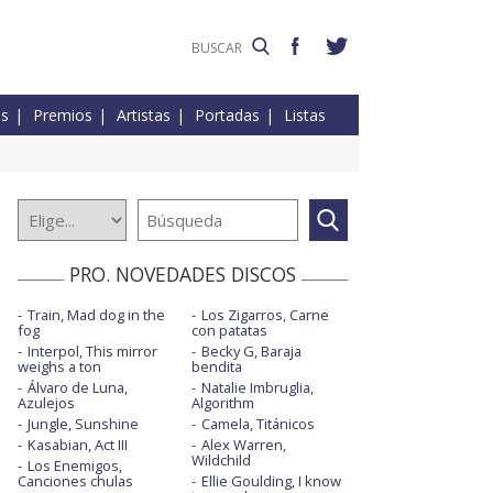
es
Premios
Artistas
Portadas
Listas
PRO. NOVEDADES DISCOS
Train, Mad dog in the
Los Zigarros, Carne
fog
con patatas
Interpol, This mirror
Becky G, Baraja
weighs a ton
bendita
Álvaro de Luna,
Natalie Imbruglia,
Azulejos
Algorithm
Jungle, Sunshine
Camela, Titánicos
Kasabian, Act III
Alex Warren,
Wildchild
Los Enemigos,
Canciones chulas
Ellie Goulding, I know