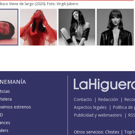
isco Viene de largo (2020). Foto: Virgili Jubero
INEMANÍA
icias
telera
Contacto
Redacción
Reco
óximos estrenos
Aspectos legales
Política de
D
Publicidad y webmasters
RS
ances
ilers
Otros servicios:
Chistes
|
Top1