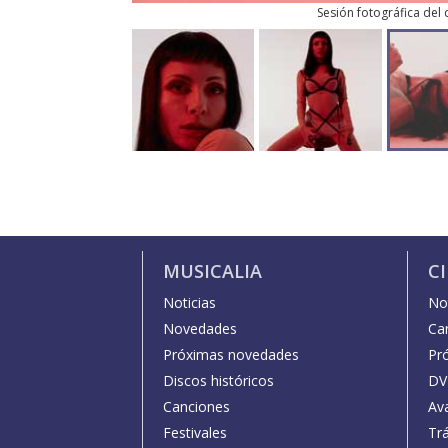
Sesión fotográfica del d
MUSICALIA
C
Noticias
Not
Novedades
Car
Próximas novedades
Pr
Discos históricos
DV
Canciones
Av
Festivales
Trá