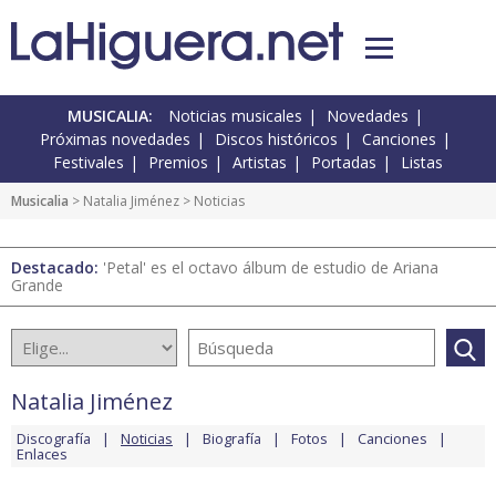
MUSICALIA:
Noticias musicales
Novedades
Próximas novedades
Discos históricos
Canciones
Festivales
Premios
Artistas
Portadas
Listas
Musicalia
>
Natalia Jiménez
> Noticias
Destacado:
'Petal' es el octavo álbum de estudio de Ariana
Grande
Natalia Jiménez
Discografía
Noticias
Biografía
Fotos
Canciones
Enlaces