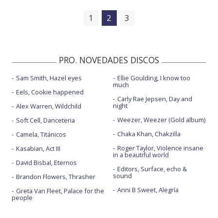
1
2
3
PRO. NOVEDADES DISCOS
Sam Smith, Hazel eyes
Ellie Goulding, I know too
much
Eels, Cookie happened
Carly Rae Jepsen, Day and
night
Alex Warren, Wildchild
Weezer, Weezer (Gold album)
Soft Cell, Danceteria
Chaka Khan, Chakzilla
Camela, Titánicos
Roger Taylor, Violence insane
Kasabian, Act III
in a beautiful world
David Bisbal, Eternos
Editors, Surface, echo &
sound
Brandon Flowers, Thrasher
Anni B Sweet, Alegría
Greta Van Fleet, Palace for the
people