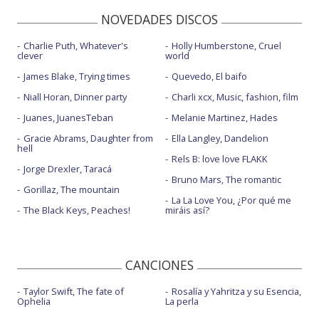
NOVEDADES DISCOS
Charlie Puth, Whatever's
Holly Humberstone, Cruel
clever
world
James Blake, Trying times
Quevedo, El baifo
Niall Horan, Dinner party
Charli xcx, Music, fashion, film
Juanes, JuanesTeban
Melanie Martinez, Hades
Gracie Abrams, Daughter from
Ella Langley, Dandelion
hell
Rels B: love love FLAKK
Jorge Drexler, Taracá
Bruno Mars, The romantic
Gorillaz, The mountain
La La Love You, ¿Por qué me
The Black Keys, Peaches!
miráis así?
CANCIONES
Taylor Swift, The fate of
Rosalía y Yahritza y su Esencia,
Ophelia
La perla