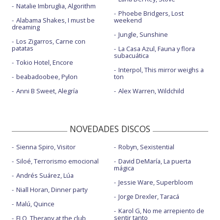
Natalie Imbruglia, Algorithm
Phoebe Bridgers, Lost
Alabama Shakes, I must be
weekend
dreaming
Jungle, Sunshine
Los Zigarros, Carne con
patatas
La Casa Azul, Fauna y flora
subacuática
Tokio Hotel, Encore
Interpol, This mirror weighs a
beabadoobee, Pylon
ton
Anni B Sweet, Alegría
Alex Warren, Wildchild
NOVEDADES DISCOS
Sienna Spiro, Visitor
Robyn, Sexistential
Siloé, Terrorismo emocional
David DeMaría, La puerta
mágica
Andrés Suárez, Lúa
Jessie Ware, Superbloom
Niall Horan, Dinner party
Jorge Drexler, Taracá
Malú, Quince
Karol G, No me arrepiento de
sentir tanto
FLO, Therapy at the club