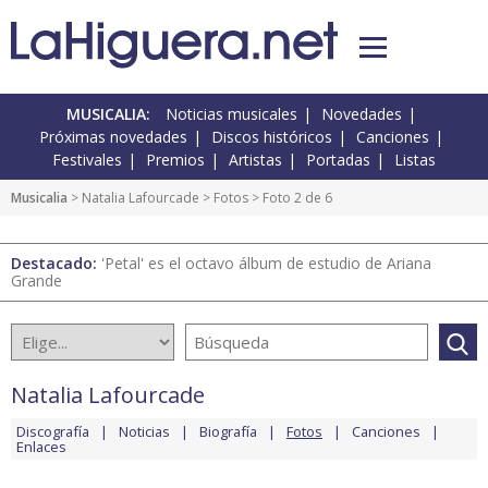
MUSICALIA:
Noticias musicales
Novedades
Próximas novedades
Discos históricos
Canciones
Festivales
Premios
Artistas
Portadas
Listas
Musicalia
>
Natalia Lafourcade
>
Fotos
> Foto 2 de 6
Destacado:
'Petal' es el octavo álbum de estudio de Ariana
Grande
Natalia Lafourcade
Discografía
Noticias
Biografía
Fotos
Canciones
Enlaces