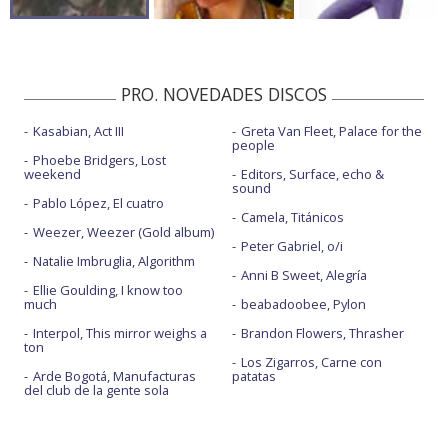
PRO. NOVEDADES DISCOS
Kasabian, Act III
Greta Van Fleet, Palace for the
people
Phoebe Bridgers, Lost
weekend
Editors, Surface, echo &
sound
Pablo López, El cuatro
Camela, Titánicos
Weezer, Weezer (Gold album)
Peter Gabriel, o/i
Natalie Imbruglia, Algorithm
Anni B Sweet, Alegría
Ellie Goulding, I know too
much
beabadoobee, Pylon
Interpol, This mirror weighs a
Brandon Flowers, Thrasher
ton
Los Zigarros, Carne con
Arde Bogotá, Manufacturas
patatas
del club de la gente sola