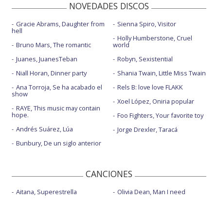
NOVEDADES DISCOS
Gracie Abrams, Daughter from
Sienna Spiro, Visitor
hell
Holly Humberstone, Cruel
Bruno Mars, The romantic
world
Juanes, JuanesTeban
Robyn, Sexistential
Niall Horan, Dinner party
Shania Twain, Little Miss Twain
Ana Torroja, Se ha acabado el
Rels B: love love FLAKK
show
Xoel López, Oniria popular
RAYE, This music may contain
hope.
Foo Fighters, Your favorite toy
Andrés Suárez, Lúa
Jorge Drexler, Taracá
Bunbury, De un siglo anterior
CANCIONES
Aitana, Superestrella
Olivia Dean, Man I need