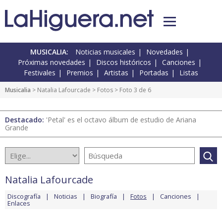
MUSICALIA:
Noticias musicales
Novedades
Próximas novedades
Discos históricos
Canciones
Festivales
Premios
Artistas
Portadas
Listas
Musicalia
>
Natalia Lafourcade
>
Fotos
> Foto 3 de 6
Destacado:
'Petal' es el octavo álbum de estudio de Ariana
Grande
Natalia Lafourcade
Discografía
Noticias
Biografía
Fotos
Canciones
Enlaces