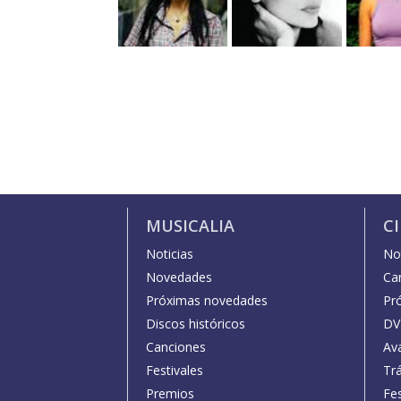
MUSICALIA
C
Noticias
Not
Novedades
Car
Próximas novedades
Pr
Discos históricos
DV
Canciones
Av
Festivales
Trá
Premios
Fe