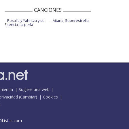
CANCIONES
Rosalía y Yahritza y su
Aitana, Superestrella
Esencia, La perla
mienda
Sugiere una web
 privacidad
(
Cambiar
)
Cookies
S
0Listas.com