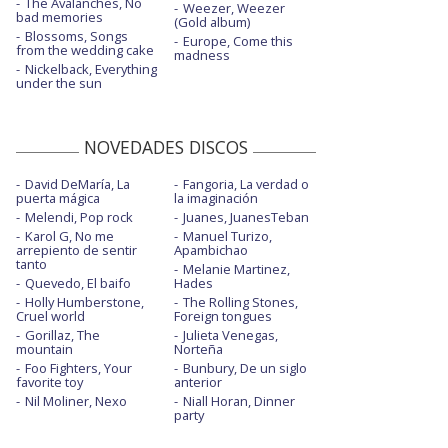
The Avalanches, No
Weezer, Weezer
bad memories
(Gold album)
Blossoms, Songs
Europe, Come this
from the wedding cake
madness
Nickelback, Everything
under the sun
NOVEDADES DISCOS
David DeMaría, La
Fangoria, La verdad o
puerta mágica
la imaginación
Melendi, Pop rock
Juanes, JuanesTeban
Karol G, No me
Manuel Turizo,
arrepiento de sentir
Apambichao
tanto
Melanie Martinez,
Quevedo, El baifo
Hades
Holly Humberstone,
The Rolling Stones,
Cruel world
Foreign tongues
Gorillaz, The
Julieta Venegas,
mountain
Norteña
Foo Fighters, Your
Bunbury, De un siglo
favorite toy
anterior
Nil Moliner, Nexo
Niall Horan, Dinner
party