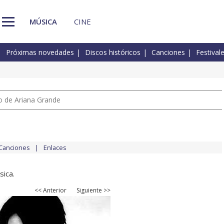
MÚSICA
CINE
Próximas novedades
Discos históricos
Canciones
Festival
io de Ariana Grande
Canciones
Enlaces
sica.
<< Anterior
Siguiente >>