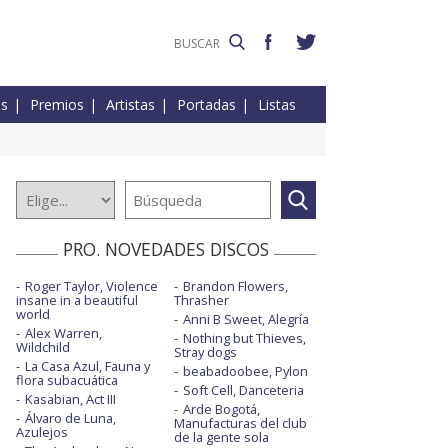
es
Premios
Artistas
Portadas
Listas
PRO. NOVEDADES DISCOS
Roger Taylor, Violence
Brandon Flowers,
insane in a beautiful
Thrasher
world
Anni B Sweet, Alegría
Alex Warren,
Nothing but Thieves,
Wildchild
Stray dogs
La Casa Azul, Fauna y
beabadoobee, Pylon
flora subacuática
Soft Cell, Danceteria
Kasabian, Act III
Arde Bogotá,
Álvaro de Luna,
Manufacturas del club
Azulejos
de la gente sola