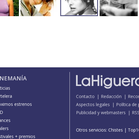
INEMANÍA
icias
telera
Contacto
Redacción
Reco
óximos estrenos
Aspectos legales
Política de
D
Publicidad y webmasters
RS
ances
ilers
Otros servicios:
Chistes
|
Top1
stivales + premios