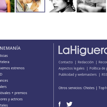
INEMANÍA
icias
telera
Contacto
Redacción
Reco
óximos estrenos
Aspectos legales
Política de
D
Publicidad y webmasters
RS
ances
ilers
Otros servicios:
Chistes
|
Top1
stivales + premios
ores y actrices
teles