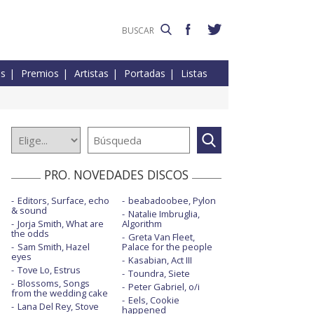
es
Premios
Artistas
Portadas
Listas
PRO. NOVEDADES DISCOS
Editors, Surface, echo
beabadoobee, Pylon
& sound
Natalie Imbruglia,
Jorja Smith, What are
Algorithm
the odds
Greta Van Fleet,
Sam Smith, Hazel
Palace for the people
eyes
Kasabian, Act III
Tove Lo, Estrus
Toundra, Siete
Blossoms, Songs
Peter Gabriel, o/i
from the wedding cake
Eels, Cookie
Lana Del Rey, Stove
happened