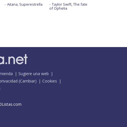
Aitana, Superestrella
Taylor Swift, The fate
of Ophelia
mienda
Sugiere una web
 privacidad
(
Cambiar
)
Cookies
S
0Listas.com