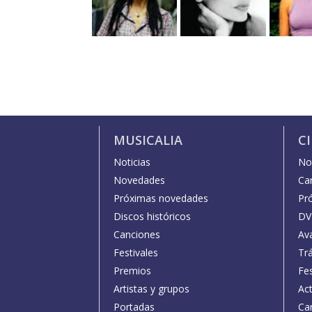
MUSICALIA
C
Noticias
Not
Novedades
Car
Próximas novedades
Pr
Discos históricos
DV
Canciones
Av
Festivales
Trá
Premios
Fe
Artistas y grupos
Act
Portadas
Car