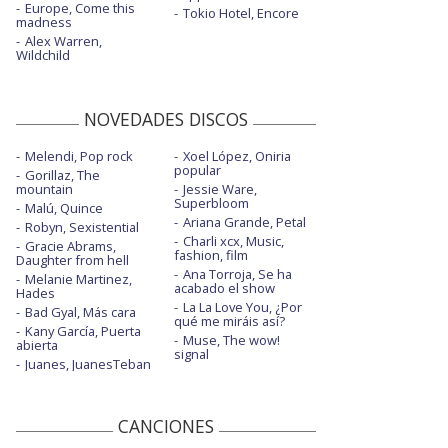
Europe, Come this
Tokio Hotel, Encore
madness
Alex Warren,
Wildchild
NOVEDADES DISCOS
Melendi, Pop rock
Xoel López, Oniria
popular
Gorillaz, The
mountain
Jessie Ware,
Superbloom
Malú, Quince
Ariana Grande, Petal
Robyn, Sexistential
Charli xcx, Music,
Gracie Abrams,
fashion, film
Daughter from hell
Ana Torroja, Se ha
Melanie Martinez,
acabado el show
Hades
La La Love You, ¿Por
Bad Gyal, Más cara
qué me miráis así?
Kany García, Puerta
Muse, The wow!
abierta
signal
Juanes, JuanesTeban
CANCIONES