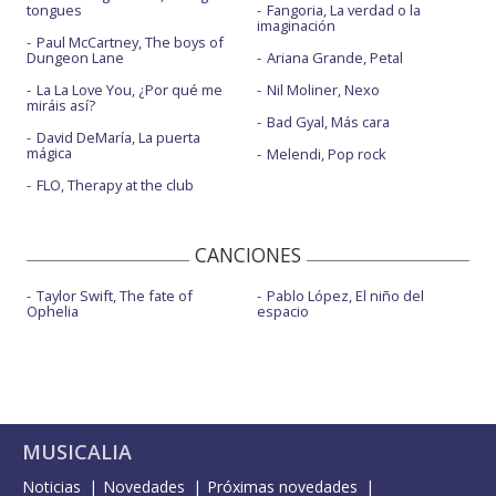
tongues
Fangoria, La verdad o la
imaginación
Paul McCartney, The boys of
Dungeon Lane
Ariana Grande, Petal
La La Love You, ¿Por qué me
Nil Moliner, Nexo
miráis así?
Bad Gyal, Más cara
David DeMaría, La puerta
mágica
Melendi, Pop rock
FLO, Therapy at the club
CANCIONES
Taylor Swift, The fate of
Pablo López, El niño del
Ophelia
espacio
MUSICALIA
Noticias
Novedades
Próximas novedades