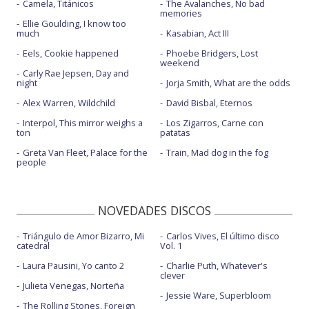
Camela, Titánicos
The Avalanches, No bad
memories
Ellie Goulding, I know too
much
Kasabian, Act III
Eels, Cookie happened
Phoebe Bridgers, Lost
weekend
Carly Rae Jepsen, Day and
night
Jorja Smith, What are the odds
Alex Warren, Wildchild
David Bisbal, Eternos
Interpol, This mirror weighs a
Los Zigarros, Carne con
ton
patatas
Greta Van Fleet, Palace for the
Train, Mad dog in the fog
people
NOVEDADES DISCOS
Triángulo de Amor Bizarro, Mi
Carlos Vives, El último disco
catedral
Vol. 1
Laura Pausini, Yo canto 2
Charlie Puth, Whatever's
clever
Julieta Venegas, Norteña
Jessie Ware, Superbloom
The Rolling Stones, Foreign