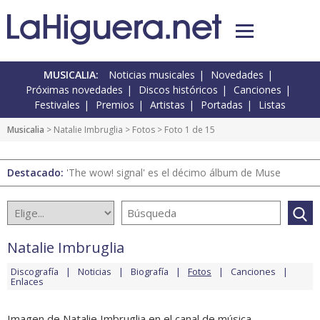
MUSICALIA:
Noticias musicales
Novedades
Próximas novedades
Discos históricos
Canciones
Festivales
Premios
Artistas
Portadas
Listas
Musicalia
>
Natalie Imbruglia
>
Fotos
> Foto 1 de 15
Destacado:
'The wow! signal' es el décimo álbum de Muse
Natalie Imbruglia
Discografía
Noticias
Biografía
Fotos
Canciones
Enlaces
Imagen de Natalie Imbruglia en el canal de música.