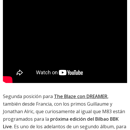
Segunda posición para
The Blaze con DREAMER
,
también desde Francia, con los primos Guillaume y
Jonathan Alric, que curiosamente al igual que M83 están
programados para la
próxima edición del Bilbao BBK
Live
. Es uno de los adelantos de un segundo álbum, para