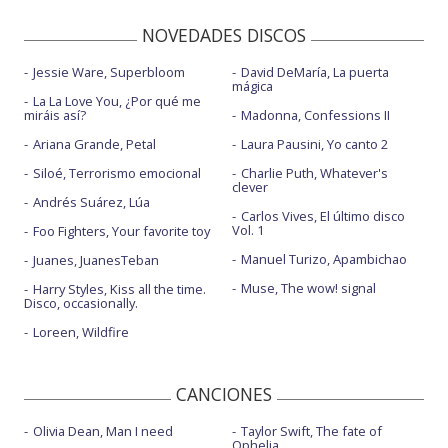
NOVEDADES DISCOS
Jessie Ware, Superbloom
David DeMaría, La puerta
mágica
La La Love You, ¿Por qué me
miráis así?
Madonna, Confessions II
Ariana Grande, Petal
Laura Pausini, Yo canto 2
Siloé, Terrorismo emocional
Charlie Puth, Whatever's
clever
Andrés Suárez, Lúa
Carlos Vives, El último disco
Vol. 1
Foo Fighters, Your favorite toy
Manuel Turizo, Apambichao
Juanes, JuanesTeban
Muse, The wow! signal
Harry Styles, Kiss all the time.
Disco, occasionally.
Loreen, Wildfire
CANCIONES
Olivia Dean, Man I need
Taylor Swift, The fate of
Ophelia