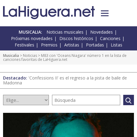
MUSICALIA:
Noticias musicales
Novedades
Próximas novedades
Discos históricos
Canciones
Festivales
Premios
Artistas
Portadas
Listas
Musicalia
>
Noticias
> M83 con 'Oceans Niagara' número 1 en la lista de
canciones favoritas de LaHiguera.net
Destacado:
'Confessions II' es el regreso a la pista de baile de
Madonna