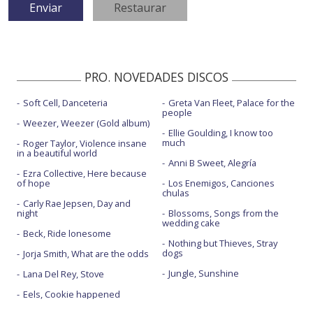
PRO. NOVEDADES DISCOS
Soft Cell, Danceteria
Greta Van Fleet, Palace for the
people
Weezer, Weezer (Gold album)
Ellie Goulding, I know too
much
Roger Taylor, Violence insane
in a beautiful world
Anni B Sweet, Alegría
Ezra Collective, Here because
of hope
Los Enemigos, Canciones
chulas
Carly Rae Jepsen, Day and
night
Blossoms, Songs from the
wedding cake
Beck, Ride lonesome
Nothing but Thieves, Stray
dogs
Jorja Smith, What are the odds
Jungle, Sunshine
Lana Del Rey, Stove
Eels, Cookie happened