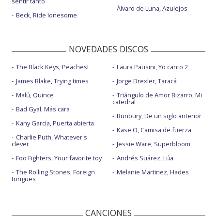
sentir tanto
Álvaro de Luna, Azulejos
Beck, Ride lonesome
NOVEDADES DISCOS
The Black Keys, Peaches!
Laura Pausini, Yo canto 2
James Blake, Trying times
Jorge Drexler, Taracá
Malú, Quince
Triángulo de Amor Bizarro, Mi
catedral
Bad Gyal, Más cara
Bunbury, De un siglo anterior
Kany García, Puerta abierta
Kase.O, Camisa de fuerza
Charlie Puth, Whatever's
clever
Jessie Ware, Superbloom
Foo Fighters, Your favorite toy
Andrés Suárez, Lúa
The Rolling Stones, Foreign
Melanie Martinez, Hades
tongues
CANCIONES