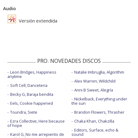
Audio
Versión extendida
PRO. NOVEDADES DISCOS
Leon Bridges, Happiness
Natalie Imbruglia, Algorithm
anytime
Alex Warren, Wildchild
Soft Cell, Danceteria
Anni B Sweet, Alegría
Becky G, Baraja bendita
Nickelback, Everything under
Eels, Cookie happened
the sun
Toundra, Siete
Brandon Flowers, Thrasher
Ezra Collective, Here because
Chaka Khan, Chakzilla
of hope
Editors, Surface, echo &
Karol G, No me arrepiento de
sound