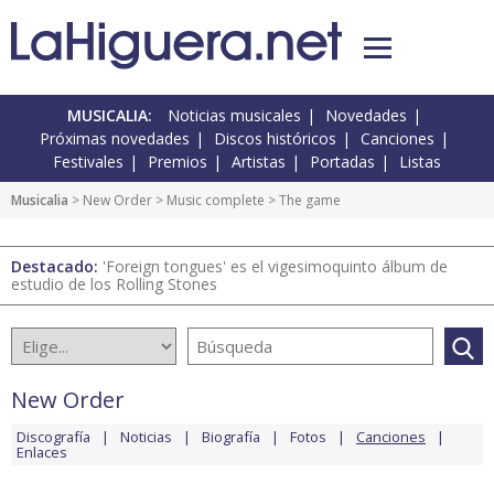
MUSICALIA:
Noticias musicales
Novedades
Próximas novedades
Discos históricos
Canciones
Festivales
Premios
Artistas
Portadas
Listas
Musicalia
>
New Order
>
Music complete
> The game
Destacado:
'Foreign tongues' es el vigesimoquinto álbum de
estudio de los Rolling Stones
New Order
Discografía
Noticias
Biografía
Fotos
Canciones
Enlaces