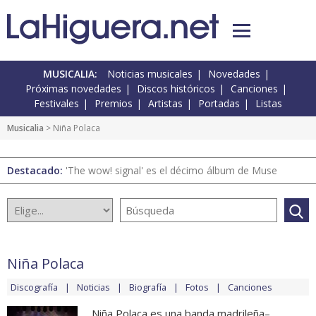
MUSICALIA:
Noticias musicales
Novedades
Próximas novedades
Discos históricos
Canciones
Festivales
Premios
Artistas
Portadas
Listas
Musicalia
> Niña Polaca
Destacado:
'The wow! signal' es el décimo álbum de Muse
Niña Polaca
Discografía
Noticias
Biografía
Fotos
Canciones
Niña Polaca es una banda madrileña–