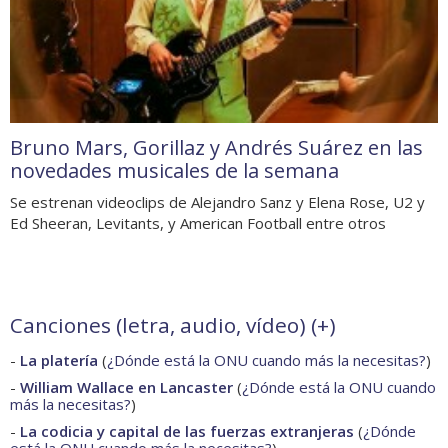
Bruno Mars, Gorillaz y Andrés Suárez en las
novedades musicales de la semana
Se estrenan videoclips de Alejandro Sanz y Elena Rose, U2 y
Ed Sheeran, Levitants, y American Football entre otros
Canciones (letra, audio, vídeo) (
+
)
-
La platería
(
¿Dónde está la ONU cuando más la necesitas?
)
-
William Wallace en Lancaster
(
¿Dónde está la ONU cuando
más la necesitas?
)
-
La codicia y capital de las fuerzas extranjeras
(
¿Dónde
está la ONU cuando más la necesitas?
)