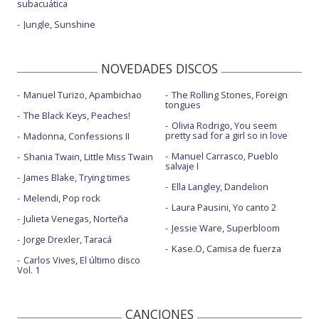
subacuática
Jungle, Sunshine
NOVEDADES DISCOS
Manuel Turizo, Apambichao
The Rolling Stones, Foreign
tongues
The Black Keys, Peaches!
Olivia Rodrigo, You seem
pretty sad for a girl so in love
Madonna, Confessions II
Manuel Carrasco, Pueblo
Shania Twain, Little Miss Twain
salvaje I
James Blake, Trying times
Ella Langley, Dandelion
Melendi, Pop rock
Laura Pausini, Yo canto 2
Julieta Venegas, Norteña
Jessie Ware, Superbloom
Jorge Drexler, Taracá
Kase.O, Camisa de fuerza
Carlos Vives, El último disco
Vol. 1
CANCIONES