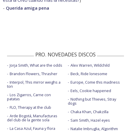
-
Querida amiga pena
PRO. NOVEDADES DISCOS
Jorja Smith, What are the odds
Alex Warren, Wildchild
Brandon Flowers, Thrasher
Beck, Ride lonesome
Interpol, This mirror weighs a
Europe, Come this madness
ton
Eels, Cookie happened
Los Zigarros, Carne con
patatas
Nothing but Thieves, Stray
dogs
FLO, Therapy at the club
Chaka Khan, Chakzilla
Arde Bogotá, Manufacturas
del club de la gente sola
Sam Smith, Hazel eyes
La Casa Azul, Fauna y flora
Natalie Imbruglia, Algorithm