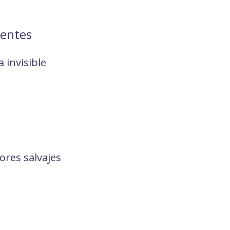
ientes
a invisible
lores salvajes