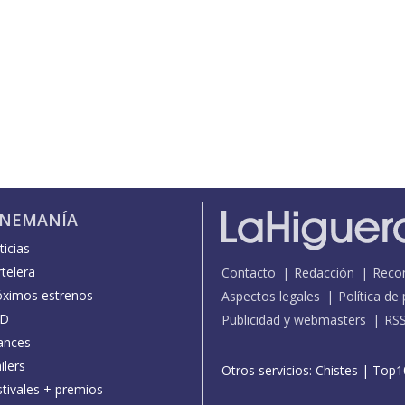
INEMANÍA
icias
telera
Contacto
Redacción
Reco
óximos estrenos
Aspectos legales
Política de
D
Publicidad y webmasters
RS
ances
ilers
Otros servicios:
Chistes
|
Top1
stivales + premios