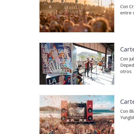
Con Cr
entre 
Cart
Con Ju
Depedr
otros
Cart
Con Bl
Yungbl