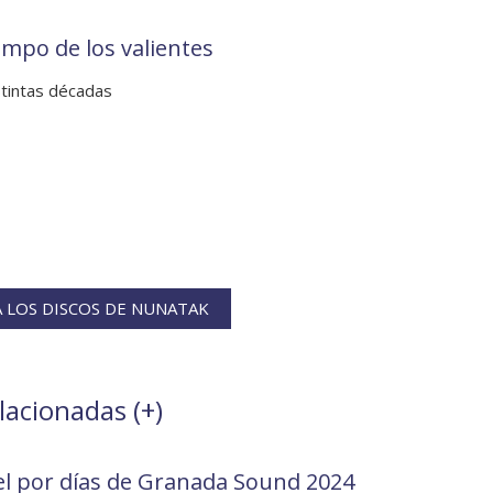
empo de los valientes
stintas décadas
 LOS DISCOS DE NUNATAK
lacionadas (
+
)
el por días de Granada Sound 2024