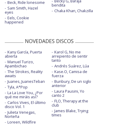
Becky G, Baraja
Beck, Ride lonesome
bendita
Sam Smith, Hazel
Chaka Khan, Chakzilla
eyes
Eels, Cookie
happened
NOVEDADES DISCOS
Kany García, Puerta
Karol G, No me
abierta
arrepiento de sentir
tanto
Manuel Turizo,
Apambichao
Andrés Suárez, Lúa
The Strokes, Reality
Kase.O, Camisa de
awaits
fuerza
Juanes, JuanesTeban
Bunbury, De un siglo
anterior
Tyla, A*Pop
Laura Pausini, Yo
La La Love You, ¿Por
canto 2
qué me miráis así?
FLO, Therapy at the
Carlos Vives, El último
club
disco Vol. 1
James Blake, Trying
Julieta Venegas,
times
Norteña
Loreen, Wildfire