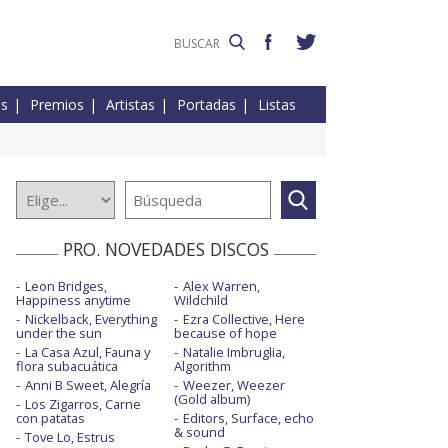
es
Premios
Artistas
Portadas
Listas
PRO. NOVEDADES DISCOS
Leon Bridges,
Alex Warren,
Happiness anytime
Wildchild
Nickelback, Everything
Ezra Collective, Here
under the sun
because of hope
La Casa Azul, Fauna y
Natalie Imbruglia,
flora subacuática
Algorithm
Anni B Sweet, Alegría
Weezer, Weezer
(Gold album)
Los Zigarros, Carne
con patatas
Editors, Surface, echo
& sound
Tove Lo, Estrus