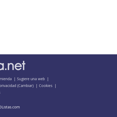
mienda
Sugiere una web
 privacidad
(
Cambiar
)
Cookies
S
0Listas.com