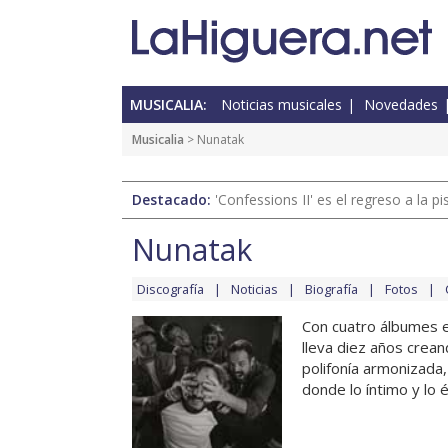
MUSICALIA:
Noticias musicales
Novedades
Musicalia
> Nunatak
Destacado:
'Confessions II' es el regreso a la 
Nunatak
Discografía
Noticias
Biografía
Fotos
Con cuatro álbumes e
lleva diez años crea
polifonía armonizada
donde lo íntimo y lo ép