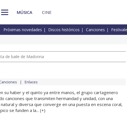
MÚSICA
CINE
Próximas novedades
Discos históricos
Canciones
Festival
pista de baile de Madonna
Canciones
Enlaces
n su haber y el quinto ya entre manos, el grupo cartagenero
ndo canciones que transmiten hermandad y unidad, con una
, natural y diversa que converge en una puesta en escena coral,
ico se funden a la... (
+
)