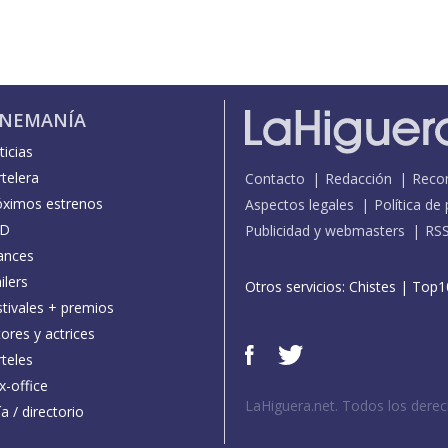
INEMANÍA
icias
telera
Contacto
Redacción
Reco
óximos estrenos
Aspectos legales
Política de
D
Publicidad y webmasters
RS
ances
ilers
Otros servicios:
Chistes
|
Top1
stivales + premios
ores y actrices
teles
x-office
LaHiguera.net. Todos los dere
a / directorio