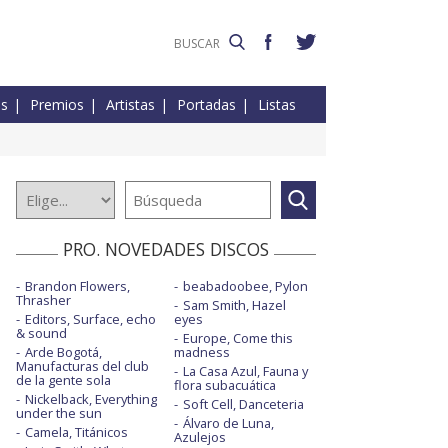
es
Premios
Artistas
Portadas
Listas
PRO. NOVEDADES DISCOS
Brandon Flowers,
beabadoobee, Pylon
Thrasher
Sam Smith, Hazel
Editors, Surface, echo
eyes
& sound
Europe, Come this
Arde Bogotá,
madness
Manufacturas del club
La Casa Azul, Fauna y
de la gente sola
flora subacuática
Nickelback, Everything
Soft Cell, Danceteria
under the sun
Álvaro de Luna,
Camela, Titánicos
Azulejos