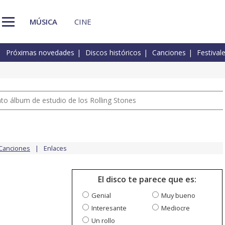
MÚSICA
CINE
Próximas novedades
Discos históricos
Canciones
Festival
nto álbum de estudio de los Rolling Stones
Canciones
Enlaces
El disco te parece que es:
Genial
Muy bueno
Interesante
Mediocre
Un rollo