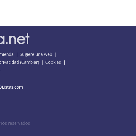
mienda
Sugiere una web
 privacidad
(
Cambiar
)
Cookies
S
0Listas.com
chos reservados