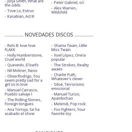
Jorja Smith, What are
Peter Gabriel, o/i
the odds
Alex Warren,
Tove Lo, Estrus
Wildchild
Kasabian, Act III
NOVEDADES DISCOS
Rels B: love love
Shania Twain, Little
FLAKK
Miss Twain
Holly Humberstone,
Xoel López, Oniria
Cruel world
popular
Quevedo, El baifo
The Strokes, Reality
awaits
Nil Moliner, Nexo
Charlie Puth,
Olivia Rodrigo, You
Whatever's clever
seem pretty sad for a
girl so in love
Siloé, Terrorismo
emocional
Manuel Carrasco,
Pueblo salvaje I
Manuel Turizo,
Apambichao
The Rolling Stones,
Foreign tongues
Melendi, Pop rock
Ana Torroja, Se ha
Foo Fighters, Your
acabado el show
favorite toy