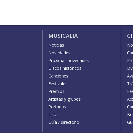
MUSICALIA
C
Noticias
Not
Novedades
Car
Próximas novedades
Pr
Discos históricos
DV
Canciones
Av
Festivales
Trá
Premios
Fe
Artistas y grupos
Act
Portadas
Car
Listas
Bo
Guía / directorio
Guí